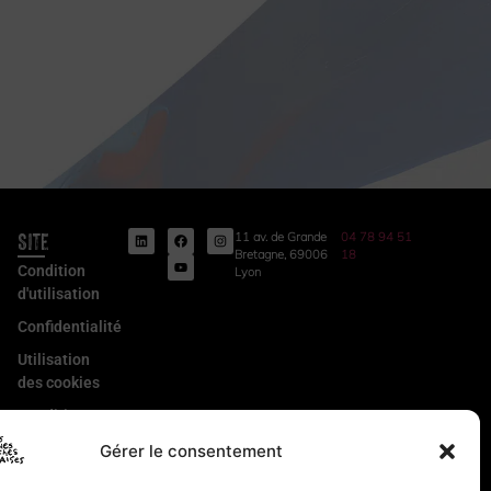
Site
11 av. de Grande
04 78 94 51
Bretagne, 69006
18
Condition
Lyon
d'utilisation
Confidentialité
Utilisation
des cookies
Conditions
Générales
Gérer le consentement
de Vente