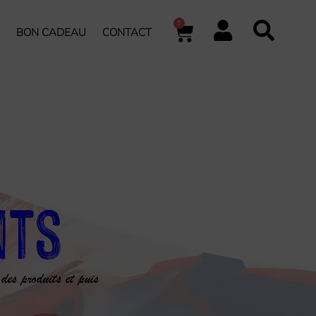
0
BON CADEAU
CONTACT
nts
 des produits et puis