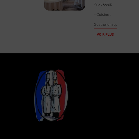
Prix :
€€€€
– Cuisine :
Gastronomique
VOIR PLUS