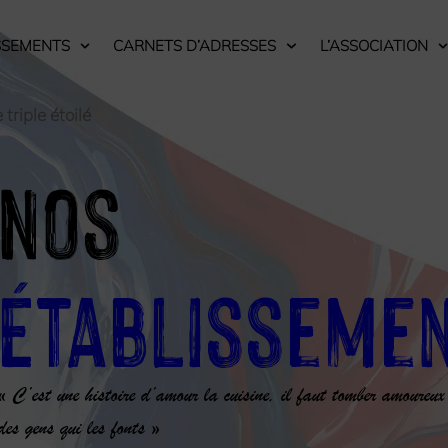
SSEMENTS
CARNETS D’ADRESSES
L’ASSOCIATION
riple étoilé
Nos
Établisseme
« C’est une histoire d’amour la cuisine, il faut tomber amoureux
des gens qui les fonts »