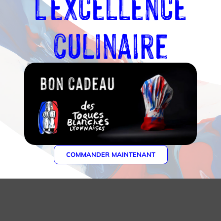
l'excellence
ique
culinaire
lé
COMMANDER MAINTENANT