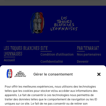
Les Toques Blanches
Site
Partenariat
Lyonnaises
Condition d'utilisation
Nos partenaires
Accueil
Confidentialité
Devenir
partenaire
Nos établissements
Utilisation des cookies
Devenir membre
Gérer le consentement
Guide établissements
Mentions légales
Guide membre
Pour offrir les meilleures expériences, nous utilisons des technologies
Notre histoire
telles que les cookies pour stocker et/ou accéder aux informations des
appareils. Le fait de consentir à ces technologies nous permettra de
Bon cadeau
traiter des données telles que le comportement de navigation ou les ID
Recettes
uniques sur ce site. Le fait de ne pas consentir ou de retirer son