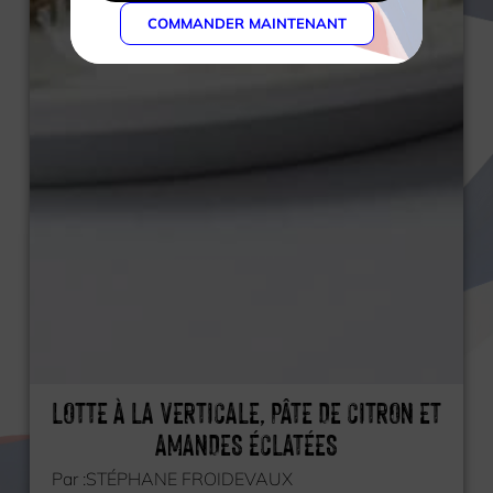
COMMANDER MAINTENANT
LOTTE À LA VERTICALE, PÂTE DE CITRON ET
AMANDES ÉCLATÉES
Par :
STÉPHANE FROIDEVAUX