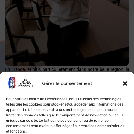
En France, et plus particulièrement dans notre belle région, la
gastronomie fait partie intégrante de notre culture, de notre
ADN. Pour les hommes de goût que sont les chefs, en
Gérer le consentement
transmettre les saveurs et les traditions est, au-delà d’un
devoir, un véritable bonheur cultivé au quotidien, dans nos
Pour offrir les meilleures expériences, nous utilisons des technologies
établissements comme à travers les actions de notre
telles que les cookies pour stocker et/ou accéder aux informations des
association des Toques Blanches Lyonnaises.
appareils. Le fait de consentir à ces technologies nous permettra de
traiter des données telles que le comportement de navigation ou les ID
L’art culinaire nous a été transmis de génération en
uniques sur ce site. Le fait de ne pas consentir ou de retirer son
consentement peut avoir un effet négatif sur certaines caractéristiques
génération. Moi-même, je suis le digne successeur d’une
et fonctions.
lignée de cuisiniers officiant depuis trois générations dans