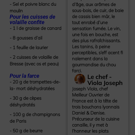
- Sel et poivre blanc du
d’âge, aux arômes de
sous-bois, de cuir, de baie
moulin
Pour les cuisses de
de cassis bien mûr, le
volaille confite
tout enrobé d’une
- 1 l de graisse de canard
sensation fumée. Le vin,
une fois en bouche, est
- 8 gousses d’ail
des plus rafraîchissants.
Les tanins, à peine
- 1 feuille de laurier
perceptibles, s’eff acent fi
- 2 cuisses de volaille de
nalement dans la
Bresse (avec os et peau)
gourmandise du chou
farci.
Pour la farce
Le chef -
- 20 g de trompettes-de-
Viola Joseph
la- mort déshydratées
Joseph Viola, chef
Meilleur Ouvrier de
- 30 g de cèpes
France est à la tête de
déshydratés
trois bouchons lyonnais
Daniel & Denise.
- 100 g de champignons
Précurseur de la cuisine
de Paris
canaille, il y met à
- 50 g de beurre
l’honneur les plats