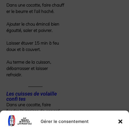
Dans une cocotte, faire chauff
er le beurre et l’ail haché.
Ajouter le chou émincé bien
égoutté, saler et poivrer.
Laisser étuver 15 min à feu
doux et à couvert.
Au terme de la cuisson,
débarrasser et laisser
refroidir.
Les cuisses de volaille
confi tes
Dans une cocotte, faire
fondre la graisse de canard.
Gérer le consentement
Ajouter les gousses d’ail, le