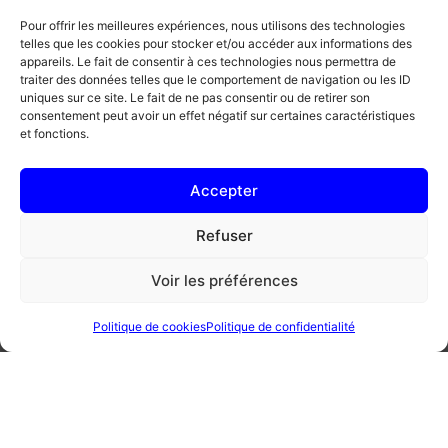
laurier et les cuisses de volaille
assaisonnées de sel et de
Pour offrir les meilleures expériences, nous utilisons des technologies
telles que les cookies pour stocker et/ou accéder aux informations des
poivre.
appareils. Le fait de consentir à ces technologies nous permettra de
traiter des données telles que le comportement de navigation ou les ID
Faire cuire 50 min à feu doux
uniques sur ce site. Le fait de ne pas consentir ou de retirer son
et à couvert.
consentement peut avoir un effet négatif sur certaines caractéristiques
et fonctions.
La chair de la volaille doit
rester fondante et moelleuse.
Accepter
Au terme de la cuisson,
Refuser
égoutter les cuisses, enlever la
peau et les os, puis effilocher
Voir les préférences
grossièrement la chair.
Politique de cookies
Politique de confidentialité
Réserver.
La farce
Plonger les trompettes-de-la-
mort et les cèpes dans un bol