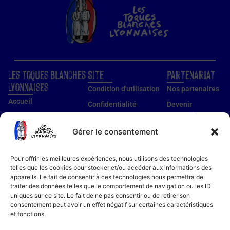
Les Toques Blanches
Site
Partenariat
Lyonnaises
Condition d'utilisation
Nos partenaires
Accueil
Confidentialité
Devenir
partenaire
Nos établissements
Utilisation des cookies
Devenir membre
Gérer le consentement
Guide établissements
Mentions légales
Guide membre
Pour offrir les meilleures expériences, nous utilisons des technologies
Notre histoire
telles que les cookies pour stocker et/ou accéder aux informations des
appareils. Le fait de consentir à ces technologies nous permettra de
Bon cadeau
traiter des données telles que le comportement de navigation ou les ID
Recettes
uniques sur ce site. Le fait de ne pas consentir ou de retirer son
consentement peut avoir un effet négatif sur certaines caractéristiques
Actualités
et fonctions.
Contact