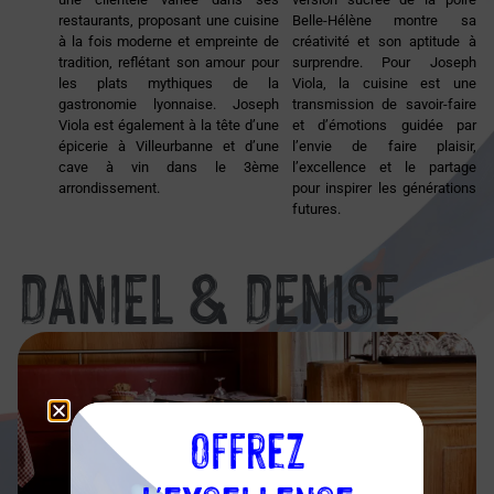
restaurants, proposant une cuisine
Belle-Hélène montre sa
à la fois moderne et empreinte de
créativité et son aptitude à
tradition, reflétant son amour pour
surprendre. Pour Joseph
les plats mythiques de la
Viola, la cuisine est une
gastronomie lyonnaise. Joseph
transmission de savoir-faire
Viola est également à la tête d’une
et d’émotions guidée par
épicerie à Villeurbanne et d’une
l’envie de faire plaisir,
cave à vin dans le 3ème
l’excellence et le partage
arrondissement.
pour inspirer les générations
futures.
DANIEL & DENISE
Offrez