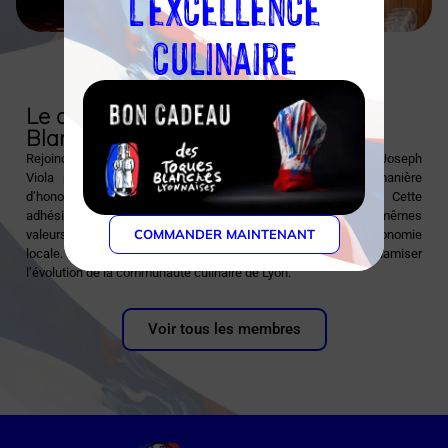
l'excellence
culinaire
Découvrir l'établissement
Le chef et l’association des Toques
Blanches Lyonnaises
Rejoindre les Toques Blanches Lyonnaises représente pour Joseph
Viola plus qu’une affiliation professionnelle ; c’est une manière
d’honorer et de perpétuer la richesse culinaire lyonnaise. Cette
adhésion lui permet de s’entourer de confrères partageant les mêmes
COMMANDER MAINTENANT
valeurs et de contribuer activement à la promotion de la gastronomie
locale. C’est également un moyen de participer et de dynamiser
l’évolution de la communauté culinaire de Lyon.
Voir tous les membres