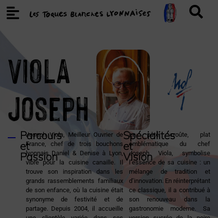
VIOLA
Joseph
Parcours
Spécialités
Joseph Viola, Meilleur Ouvrier de
Le pâté croûte, plat
et
et
France, chef de trois bouchons
emblématique du chef
lyonnais Daniel & Denise à Lyon,
Joseph Viola, symbolise
Passion
Vision
vibre pour la cuisine canaille. Il
l’essence de sa cuisine : un
trouve son inspiration dans les
mélange de tradition et
grands rassemblements familiaux
d’innovation. En réinterprétant
de son enfance, où la cuisine était
ce classique, il a contribué à
synonyme de festivité et de
son renouveau dans la
partage. Depuis 2004, il accueille
gastronomie moderne. Sa
une clientèle variée dans ses
version sucrée de la poire