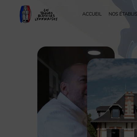
ACCUEIL
NOS ÉTABLI