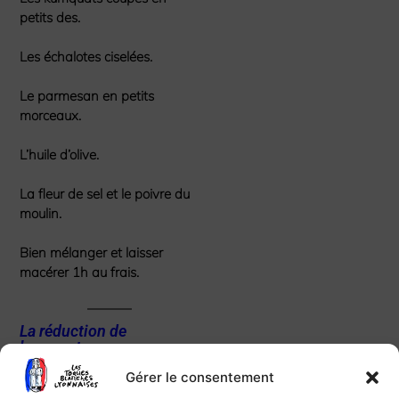
petits des.
Les échalotes ciselées.
Le parmesan en petits
morceaux.
L’huile d’olive.
La fleur de sel et le poivre du
moulin.
Bien mélanger et laisser
macérer 1h au frais.
La réduction de
kumquats
Ôter les extrémités des
Gérer le consentement
kumquats et les couper en