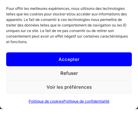
deux.
Pour offrir les meilleures expériences, nous utilisons des technologies
telles que les cookies pour stocker et/ou accéder aux informations des
Les placers dans une
appareils. Le fait de consentir à ces technologies nous permettra de
casserole avec le sucre.
traiter des données telles que le comportement de navigation ou les ID
uniques sur ce site. Le fait de ne pas consentir ou de retirer son
Mouiller à hauteur avec de
consentement peut avoir un effet négatif sur certaines caractéristiques
et fonctions.
l’eau et faire cuire à couvert.
Ils sont cuits lorsqu’ils sont
Accepter
bien translucides.
Refuser
Les mixers avec un peu de jus
de cuisson jusqu’à obtenir un
Voir les préférences
coulis, puis passer au chinois
étamine.
Politique de cookies
Politique de confidentialité
Rectifier l’assaisonnement
avec du sel et du vinaigre
balsamique blanc.
Laisser refroidir.