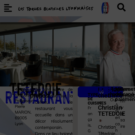
Tetedoie
Restaurant
À
DÉTAILS
Le
Plus
Accès
Moyens
Caract
4
itinéraire
Tel un navire de
Prix
€
-
Français
handicapé
de
:
Cuisine
propos
chef
d'informa
A
TYPE
rue
verre posé sur la
€
paiemen
:
DE
Oui
-
Professeur
nn
colline, le
€
CUISINES
A
Pierre
Christian
iv
Fr
restaurant vous
m
MARION,
TETEDOIE
er
an
accueille dans un
eri
69005
ça
sa
décor résolument
Lyon
ca
is
,
ire
Christian
contemporain.
n
G
,
Têtedoie,
Dans ce lieu baigné