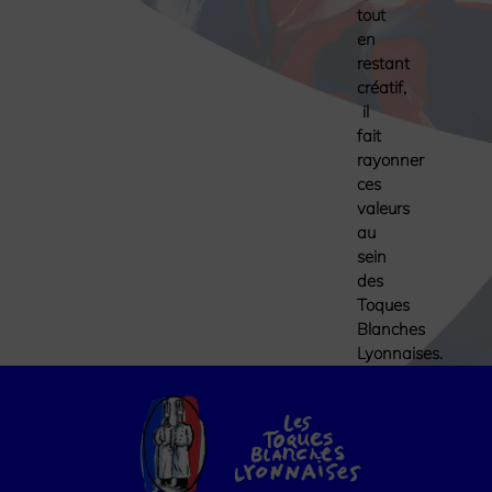
tout
en
restant
créatif,
il
fait
rayonner
ces
valeurs
au
sein
des
Toques
Blanches
Lyonnaises.