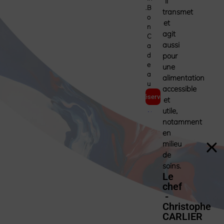
il
B
transmet
O
et
N
agit
C
aussi
A
D
pour
E
une
A
alimentation
U
accessible
Réserver
et
utile,
notamment
en
milieu
de
soins.
Le
chef
-
Christophe
CARLIER