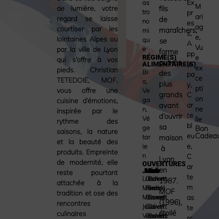
Ex
as
M
de lumière, votre
fils
tro
pr
ari
regard se laisse
de
no
es
ag
courtiser par les
maraîchers,
mi
s
,
e
,
lointaines Alpes ou
qu
se
A
Vu
par la ville de Lyon
e
forme
pp
RÉGIME(S)
e
qui s’offre à vos
auprès
le
ALIMENTAIRE(S)
ex
pieds. Christian
Bi
des
pa
ce
TETEDOIE, MOF,
o
,
plus
y
,
pti
vous offre une
Ve
grands
C
on
ga
cuisine d’émotions,
avant
ar
ne
n
,
inspirée par le
te
d’ouvrir
Vé
lle
rythme des
bl
sa
ge
Bon
saisons, la nature
Cadea
eu
tar
maison
et la beauté des
e
,
ie
à
produits. Empreinte
n
C
Lyon
de modernité, elle
OUVERTURES
ar
en
Jour
Midi
Soir
reste pourtant
te
Lundi
Ouvert
Ouvert
1987.
attachée à la
m
Mardi
Fermé
Fermé
MOF
tradition et ose des
Mercredi
Ouvert
Ouvert
as
(1996),
rencontres
Jeudi
Ouvert
Ouvert
te
étoilé
culinaires
Vendredi
Ouvert
Ouvert
rc