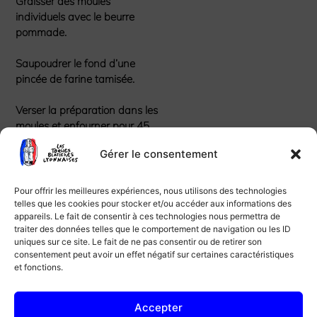
Graisser des moules
individuels avec le beurre
pommade.
Saupoudrer le fond d’une
pincée de farine tamisée.
Verser la préparation dans les
moules et enfourner pour 45
min.
Gérer le consentement
Pour le coulis, porter à
ébullition la crème.
Pour offrir les meilleures expériences, nous utilisons des technologies
telles que les cookies pour stocker et/ou accéder aux informations des
appareils. Le fait de consentir à ces technologies nous permettra de
Incorporer le chocolat noir et
traiter des données telles que le comportement de navigation ou les ID
la fève tonka râpée.
uniques sur ce site. Le fait de ne pas consentir ou de retirer son
consentement peut avoir un effet négatif sur certaines caractéristiques
Arrêter l’ébullition et mélanger
et fonctions.
doucement.
Accepter
Servir les fondants avec le