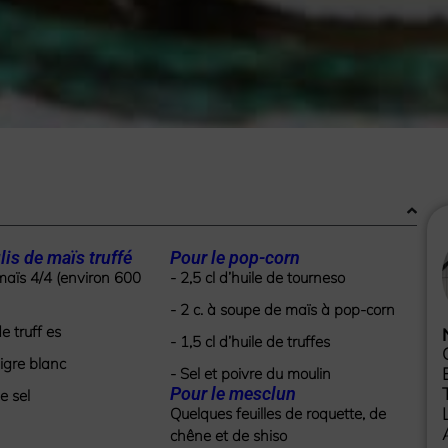
lis de maïs truffé
Pour le pop-corn
 maïs 4/4 (environ 600
- 2,5 cl d’huile de tourneso
- 2 c. à soupe de maïs à pop-corn
de truff es
- 1,5 cl d’huile de truffes
aigre blanc
- Sel et poivre du moulin
Pour le mesclun
e sel
Quelques feuilles de roquette, de
chêne et de shiso