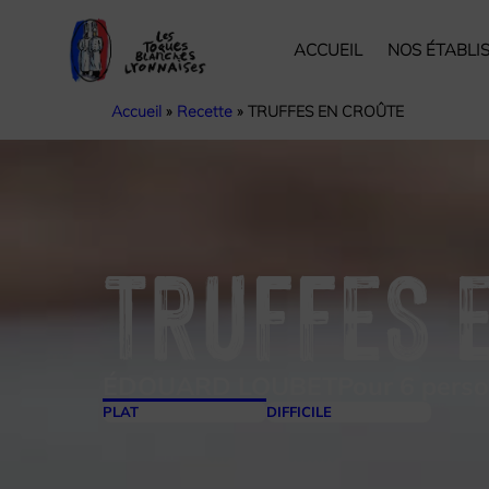
ACCUEIL
NOS ÉTABLI
Accueil
»
Recette
»
TRUFFES EN CROÛTE
TRUFFES 
ÉDOUARD LOUBET
Pour 6 pers
PLAT
DIFFICILE