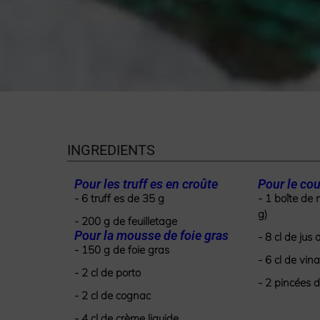
INGREDIENTS
Pour les truff es en croûte
Pour le cou
- 6 truff es de 35 g
- 1 boîte de
g)
- 200 g de feuilletage
Pour la mousse de foie gras
- 8 cl de jus 
- 150 g de foie gras
- 6 cl de vin
- 2 cl de porto
- 2 pincées d
- 2 cl de cognac
- 4 cl de crème liquide