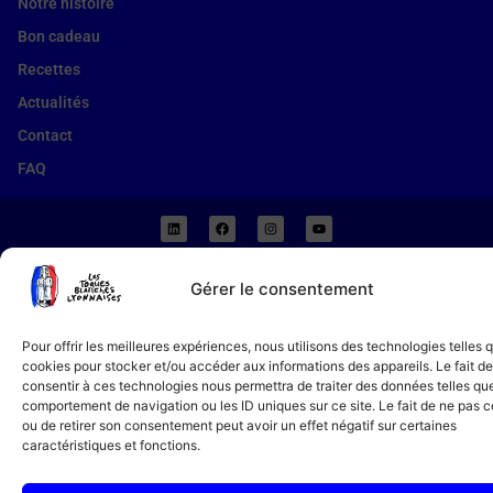
Notre histoire
Bon cadeau
Recettes
Actualités
Contact
FAQ
04 78 94 51 18
Gérer le consentement
11 av. de Grande Bretagne, 69006 Lyon
Copyright 2026 © Tous droits réservés. Créé par
Agence AE
Pour offrir les meilleures expériences, nous utilisons des technologies telles 
cookies pour stocker et/ou accéder aux informations des appareils. Le fait de
consentir à ces technologies nous permettra de traiter des données telles que
comportement de navigation ou les ID uniques sur ce site. Le fait de ne pas c
ou de retirer son consentement peut avoir un effet négatif sur certaines
caractéristiques et fonctions.