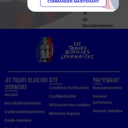
du
COMMANDER MAINTENANT
terroir
et
de
l’environnement.
Les Toques Blanches
Site
Partenariat
Lyonnaises
Condition d'utilisation
Nos partenaires
Accueil
Confidentialité
Devenir
partenaire
Nos établissements
Utilisation des cookies
Devenir membre
Guide établissements
Mentions légales
Guide membre