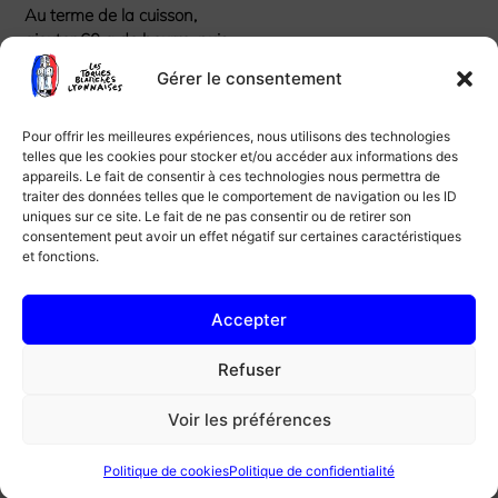
Au terme de la cuisson,
ajouter 60 g de beurre, puis
70 g de parmesan râpé pour
Gérer le consentement
lier le riz.
Faire saisir les sot-l’y-laisse
Pour offrir les meilleures expériences, nous utilisons des technologies
telles que les cookies pour stocker et/ou accéder aux informations des
dans une poêle bien chaude,
appareils. Le fait de consentir à ces technologies nous permettra de
bien assaisonner et
traiter des données telles que le comportement de navigation ou les ID
débarrasser.
uniques sur ce site. Le fait de ne pas consentir ou de retirer son
consentement peut avoir un effet négatif sur certaines caractéristiques
et fonctions.
Finaliser le risotto en ajoutant
quelques morilles.
Accepter
Dans des belles assiettes
creuses, déposer les sot-l’y-
Refuser
laisse, parsemer de copeaux
de parmesan et arroser d’un
Voir les préférences
filet d’huile de truffe.
Bon appétit !
Politique de cookies
Politique de confidentialité