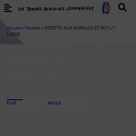
Accueil
»
Recette
»
RISOTTO AUX MORILLES ET SOT-L’Y-
LAISSE
RISOTTO AUX
MORILLES
ET SOT-L’Y-LAISSE
GRISONI DOMINIQUE
Pour 4 personnes
PLAT
FACILE