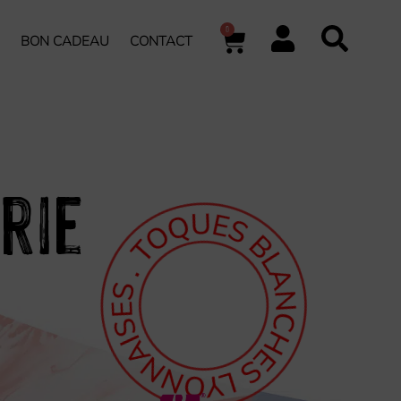
0
BON CADEAU
CONTACT
rie