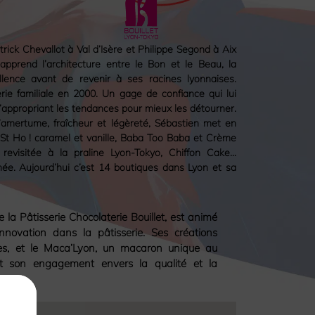
ick Chevallot à Val d’Isère et Philippe Segond à Aix
apprend l’architecture entre le Bon et le Beau, la
llence avant de revenir à ses racines lyonnaises.
erie familiale en 2000. Un gage de confiance qui lui
’appropriant les tendances pour mieux les détourner.
 l’amertume, fraîcheur et légèreté, Sébastien met en
 St Ho ! caramel et vanille, Baba Too Baba et Crème
 revisitée à la praline Lyon-Tokyo, Chiffon Cake…
t née. Aujourd’hui c’est 14 boutiques dans Lyon et sa
e la Pâtisserie Chocolaterie Bouillet, est animé
’innovation dans la pâtisserie. Ses créations
rines, et le Maca’Lyon, un macaron unique au
ent son engagement envers la qualité et la