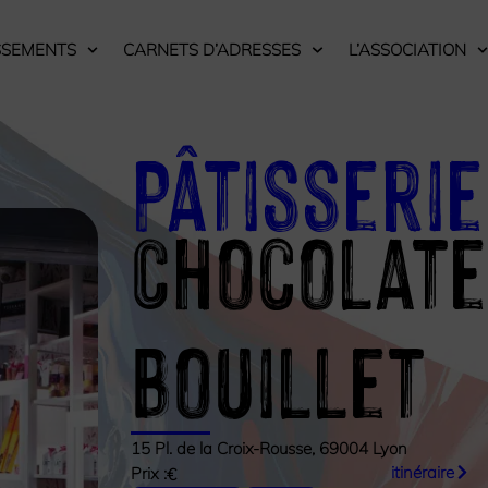
SSEMENTS
CARNETS D’ADRESSES
L’ASSOCIATION
Pâtisserie
Chocolate
Bouillet
15 Pl. de la Croix-Rousse, 69004 Lyon
itinéraire
Prix :
€