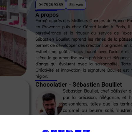
04 78 28 90 89
Site web
À propos
Formé auprès des Meilleurs Ouvriers de France Patr
en Provence puis chez Gérard Mulot à Paris, il 
persévérance et la rigueur au service de l’exce
Sébastien Bouillet reprend les rênes de la pâtiss
permet de développer des créations originales en s
Esthétisme, goûts francs jouant avec l’acidité et
scène la gourmandise avec précision et élégance.
d’ange qui évoluent avec la saisonnalité, Tarte
Créativité et innovation, la signature Bouillet es
région.
Chocolatier - Sébastien Bouillet
Sébastien Bouillet, chef pâtissier d
par la précision, l’élégance, et l
saisonnières, telles que les ter
caramel au beurre salé, illustr
créativité.
Comment nous trouver ?