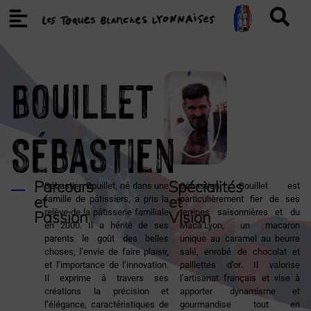
BOUILLET
Sébastien
Parcours
Spécialités
Sébastien Bouillet, né dans une
Sébastien Bouillet est
et
et
famille de pâtissiers, a pris la
particulièrement fier de ses
relève de la pâtisserie familiale
terrines saisonnières et du
Passion
Vision
en 2000. Il a hérité de ses
Maca’Lyon, un macaron
parents le goût des belles
unique au caramel au beurre
choses, l’envie de faire plaisir,
salé, enrobé de chocolat et
et l’importance de l’innovation.
paillettes d’or. Il valorise
Il exprime à travers ses
l’artisanat français et vise à
créations la précision et
apporter dynamisme et
l’élégance, caractéristiques de
gourmandise tout en