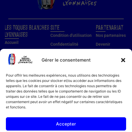
Les Toques Blanches
Site
Partenariat
Lyonnaises
Condition d'utilisation
Nos partenaires
Accueil
Confidentialité
Devenir
partenaire
Nos établissements
Utilisation des cookies
Devenir membre
Gérer le consentement
Guide établissements
Mentions légales
Guide membre
Pour offrir les meilleures expériences, nous utilisons des technologies
Notre histoire
telles que les cookies pour stocker et/ou accéder aux informations des
appareils. Le fait de consentir à ces technologies nous permettra de
Bon cadeau
traiter des données telles que le comportement de navigation ou les ID
Recettes
uniques sur ce site. Le fait de ne pas consentir ou de retirer son
consentement peut avoir un effet négatif sur certaines caractéristiques
Actualités
et fonctions.
Contact
FAQ
Accepter