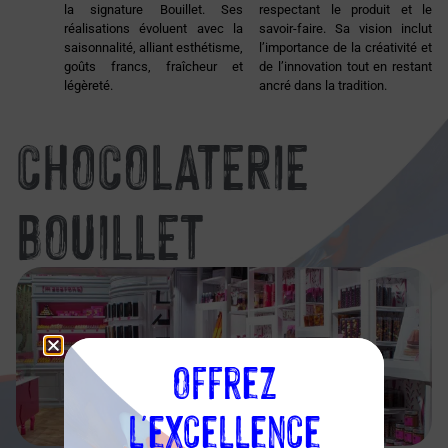
la signature Bouillet. Ses
respectant le produit et le
réalisations évoluent avec la
savoir-faire. Sa vision inclut
saisonnalité, alliant esthétisme,
l’importance de la créativité et
goûts francs, fraîcheur et
de l’innovation tout en restant
légèreté.
ancré dans la tradition.
CHOCOLATERIE
BOUILLET
Offrez
l'excellence