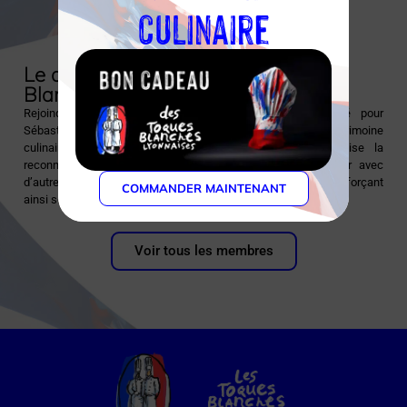
culinaire
Découvrir l'établissement
Le chef et l’association des Toques
Blanches Lyonnaises
Rejoindre les Toques Blanches Lyonnaises a représenté pour
Sébastien Bouillet l’opportunité de valoriser et partager le patrimoine
culinaire lyonnais. Son adhésion à l’association symbolise la
reconnaissance de son travail et lui permet de collaborer avec
d’autres chefs et artisans partageant les mêmes valeurs, renforçant
COMMANDER MAINTENANT
ainsi son engagement envers l’excellence culinaire lyonnaise.
Voir tous les membres