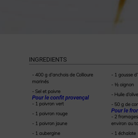
INGREDIENTS
- 400 g d’anchois de Collioure
- 1 gousse d’
marinés
- ½ oignon
- Sel et poivre
- Huile d’oliv
Pour le confit provençal
- 1 poivron vert
- 50 g de co
Pour le fr
- 1 poivron rouge
- 2 fromages
- 1 poivron jaune
environ au to
- 1 aubergine
- 1 échalote