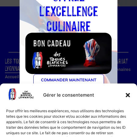
l'excellence
culinaire
Les Toques Blanches
Site
Partenariat
Lyonnaises
Condition d'utilisation
Nos partenaires
Accueil
Confidentialité
Devenir
COMMANDER MAINTENANT
partenaire
Nos établissements
Utilisation des cookies
Devenir membre
Gérer le consentement
Guide établissements
Mentions légales
Guide membre
Pour offrir les meilleures expériences, nous utilisons des technologies
Notre histoire
telles que les cookies pour stocker et/ou accéder aux informations des
appareils. Le fait de consentir à ces technologies nous permettra de
Bon cadeau
traiter des données telles que le comportement de navigation ou les ID
Recettes
uniques sur ce site. Le fait de ne pas consentir ou de retirer son