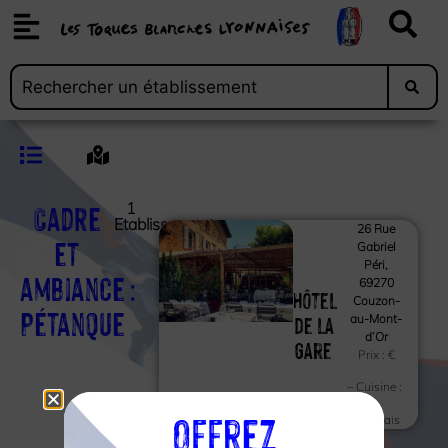
Cadre
1
Etablissements
26 Rue
et
Gabriel
Péri,
ambiance :
69270
Hôtel
Couzon-
Pétanque
de la
au-Mont-
d’Or
Gare
Prix :
€
– Cuisine :
Offrez
Français