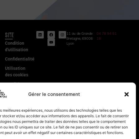
Site
11 av. de Grande
04 78 94 51
Bretagne, 69006
18
Condition
Lyon
d'utilisation
Confidentialité
Utilisation
des cookies
Conditions
Générales
Gérer le consentement
de Vente
Mentions
les meilleures expériences, nous utilisons des technologies telles que les
légales
 stocker et/ou accéder aux informations des appareils. Le fait de consentir
ologies nous permettra de traiter des données telles que le comportement
n ou les ID uniques sur ce site. Le fait de ne pas consentir ou de retirer son
 peut avoir un effet négatif sur certaines caractéristiques et fonctions.