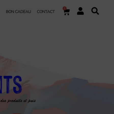
0
BON CADEAU
CONTACT
nts
 des produits et puis