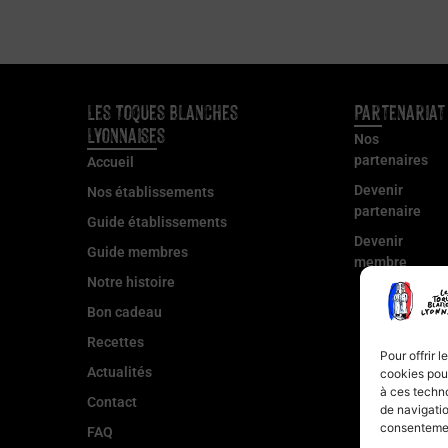
Les Toques Blanches
Partenariat
Lyonnaises
Nos
partenaires
Accueil
Devenir
Nos établissements
partenaire
Guide établissements
Devenir
Guide membres
membre
Notre histoire
Bon cadeau
Recettes
Pour offrir 
Actualités
cookies pour
à ces techn
Contact
de navigatio
consentement
FAQ