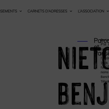
SSEMENTS
CARNETS D’ADRESSES
L’ASSOCIATION
NIET
Parc
Benja
P’tit
et
Lyon 
Pass
de c
l’Ins
2008, 
fair
Benj
nom
Banc
Têted