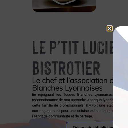
LE P’TIT LUCIEN
BISTROTIER
Le chef et l’association des 
Blanches Lyonnaises
En rejoignant les Toques Blanches Lyonnaises, Benjam
reconnaissance de son approche « basquo-lyonnaise ». Fier
cette famille de professionnels, il y voit une étape majeu
son engagement pour une cuisine authentique, de qualité,
l’esprit de communauté et de partage.
Découvrir l'établissement