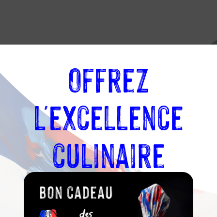
Offrez
 /
l'excellence
Toques
culinaire
in a trouvé la
 d’appartenir à
re qui confirme
 et portée par