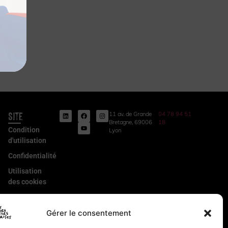
Site
11 av. de Grande
04 78 94 51
Bretagne, 69006
18
Condition
Lyon
d'utilisation
Confidentialité
Utilisation
des cookies
Conditions
Générales
Gérer le consentement
de Vente