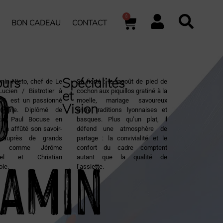
0
BON CADEAU
CONTACT
O
ours
Spécialités
min Nieto, chef de Le
Sa fierté : le ragoût de pied de
 Lucien / Bistrotier à
cochon aux piquillos gratiné à la
et
03, est un passionné
moelle, mariage savoureux
ion
Vision
uisine. Diplômé de
entre traditions lyonnaises et
titut Paul Bocuse en
basques. Plus qu’un plat, il
il a affûté son savoir-
défend une atmosphère de
e auprès de grands
partage : la convivialité et le
amin
s comme Jérôme
confort du cadre comptent
tel et Christian
autant que la qualité de
oie.
l’assiette.