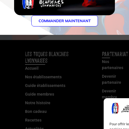
Voir tous les membres
COMMANDER MAINTENANT
Les Toques Blanches
Partenariat
Lyonnaises
Nos
partenaires
Accueil
Devenir
Nos établissements
partenaire
Guide établissements
Devenir
Guide membres
membre
Notre histoire
Bon cadeau
Recettes
Pour offrir 
Actualités