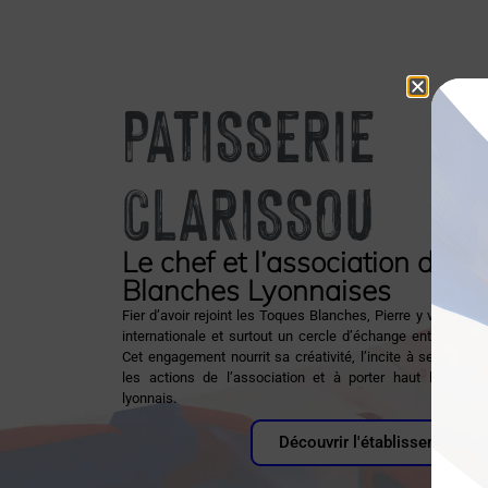
PATISSERIE
CLARISSOU
Le chef et l’association des 
Blanches Lyonnaises
Fier d’avoir rejoint les Toques Blanches, Pierre y voit une
internationale et surtout un cercle d’échange entre artis
Cet engagement nourrit sa créativité, l’incite à se rendre 
les actions de l’association et à porter haut le savoir-
lyonnais.
Découvrir l'établissement