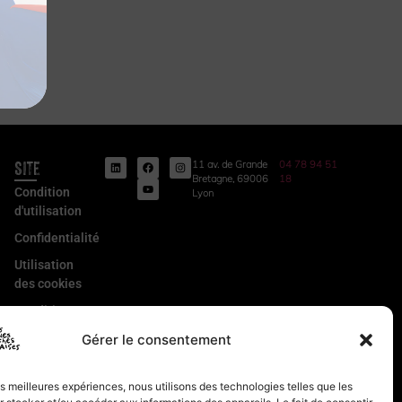
Site
11 av. de Grande
04 78 94 51
Bretagne, 69006
18
Condition
Lyon
d'utilisation
Confidentialité
Utilisation
des cookies
Conditions
Générales
Gérer le consentement
de Vente
Mentions
les meilleures expériences, nous utilisons des technologies telles que les
légales