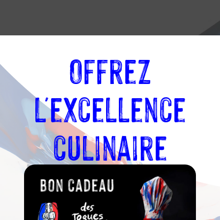
Offrez
l'excellence
Toques
culinaire
 reconnaissance
ans passionnés.
disponible pour
faire pâtissier