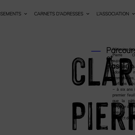
SSEMENTS
CARNETS D’ADRESSES
L’ASSOCIATION
CLAR
Parcour
Pâtissier dep
Pierre Cl
et
aujourd’hu
Passion
Clarissou. Cur
adore m
aromatiqu
parfums inéd
Pier
– à six ans i
premier feui
que la pâti
langage de pr
ensuite son
contact de g