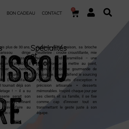
0
BON CADEAU
CONTACT
ISSOU
s
Spécialités
uis plus de 30 ans,
Symbole de la maison, sa brioche
arissou dirige
feuilletée : croûte croustillante, mie
et
i la Pâtisserie
aérienne, fond caramélisé – une
Vision
ieux infatigable, il
recette longue à mettre au point,
arier herbes
devenue l’emblème gourmande de
es, textures et
l’enseigne. Pierre défend le sourcing
its. Dès l’enfance
rigoureux : produits d’exception +
re
l tournait déjà son
précision artisanale = desserts
lletage ! – il a su
mémorables. Inspiré chaque jour par
sserie serait son
ses clients et sa famille, il se fixe
édilection, affinant
comme cap d’innover tout en
 savoir-faire au
transmettant le geste juste à son
rands chefs.
équipe.