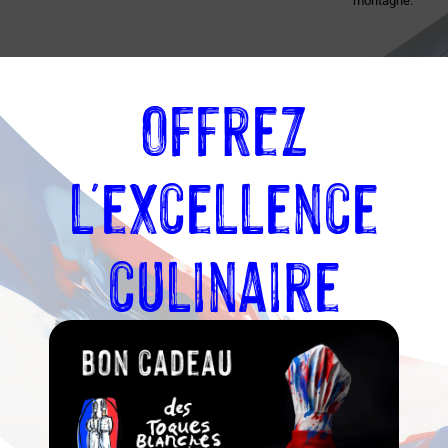
montagne.
Offrez
L
l'excellence
Toques
culinaire
régional porté
et les échanges