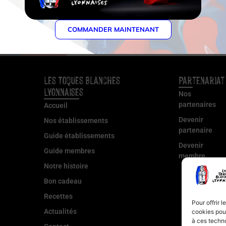
Voir tous les membres
COMMANDER MAINTENANT
Les Toques Blanches
Partenariat
Lyonnaises
Nos
partenaires
Accueil
Devenir
Nos établissements
partenaire
Guide établissements
Devenir
Guide membres
membre
Notre histoire
Bon cadeau
Recettes
Pour offrir 
Actualités
cookies pour
à ces techn