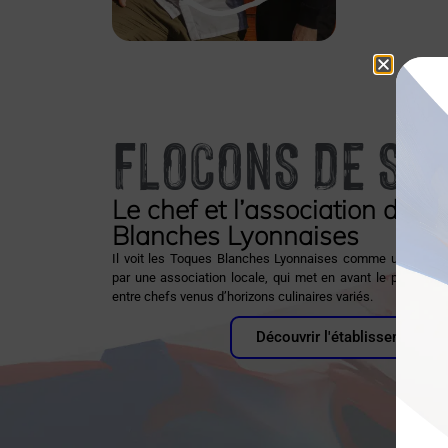
FLOCONS DE SE
Le chef et l’association des 
Blanches Lyonnaises
Il voit les Toques Blanches Lyonnaises comme un groupe 
par une association locale, qui met en avant le partage 
entre chefs venus d’horizons culinaires variés.
Découvrir l'établissement