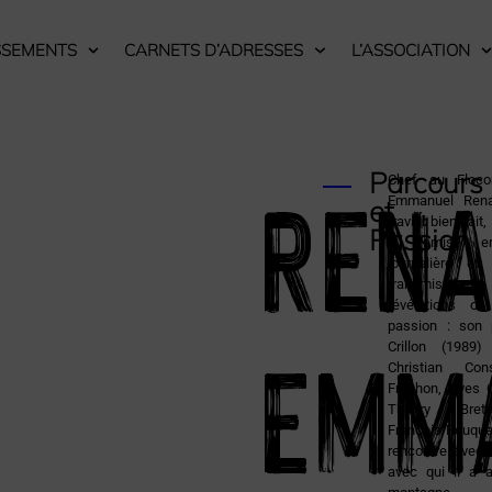
SSEMENTS
CARNETS D’ADRESSES
L’ASSOCIATION
RENA
Parcours
Chef au Floco
Emmanuel Rena
et
travail bien fait,
Passion
la remise en
journalière et,
transmissi
révélations on
Emm
passion : son
Crillon (1989
Christian Con
Frechon, Yves 
Thierry Bret
François Rouque
rencontre avec 
avec qui il a a