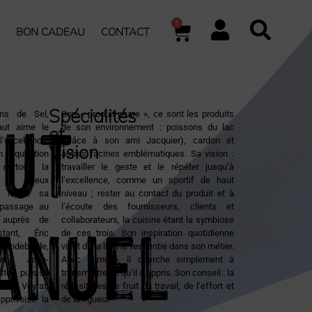
0
BON CADEAU
CONTACT
UT
Spécialités
ns de Sel,
Son « produit phare », ce sont les produits
ut aime le
de son environnement : poissons du lac
et
 l’excellence,
(grâce à son ami Jacquier), cardon et
Vision
 question
autres racines emblématiques. Sa vision :
 surtout, la
travailler le geste et le répéter jusqu’à
on. Deux
l’excellence, comme un sportif de haut
t nourri sa
niveau ; rester au contact du produit et à
anuel
 passage au
l’écoute des fournisseurs, clients et
) auprès de
collaborateurs, la cuisine étant la symbiose
stant, Éric
de ces trois. Son inspiration quotidienne
Camdeborde,
vient de la liberté ressentie dans son métier.
on, Jean-
Avec humilité, il cherche simplement à
tte… puis sa
transmettre ce qu’il a appris. Son conseil : la
Marc Veyrat,
réussite est le fruit du travail, de l’effort et
pprivoisé la
de la rigueur.