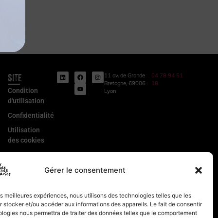
Site
11 av. de Grande
04 78 94 51
Bretagne, 69006
18
Condition
Lyon
d'utilisation
Confidentialité
Utilisation
des cookies
Conditions
Générales
Gérer le consentement
de Vente
Mentions
les meilleures expériences, nous utilisons des technologies telles que les
légales
 stocker et/ou accéder aux informations des appareils. Le fait de consentir
ologies nous permettra de traiter des données telles que le comportement