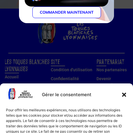
COMMANDER MAINTENANT
Les Toques Blanches
Site
Partenariat
Lyonnaises
Condition d'utilisation
Nos partenaires
Accueil
Confidentialité
Devenir
partenaire
Nos établissements
Utilisation des cookies
Devenir membre
Gérer le consentement
Guide établissements
Mentions légales
Guide membre
Pour offrir les meilleures expériences, nous utilisons des technologies
Notre histoire
telles que les cookies pour stocker et/ou accéder aux informations des
appareils. Le fait de consentir à ces technologies nous permettra de
Bon cadeau
traiter des données telles que le comportement de navigation ou les ID
Recettes
uniques sur ce site. Le fait de ne pas consentir ou de retirer son