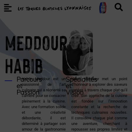
MEDDOUR
Habib
Parcours
Spécialités
Habib Meddour est un
Habib Meddour met un point
et
et
passionné de l’art
d’honneur à explorer des saveurs
culinaire qui a réorienté sa
variées à travers chaque plat qu’il
Passion
Vision
carrière pour se consacrer
crée. Son approche de la cuisine
pleinement à la cuisine.
est fondée sur l’innovation
Avec une formation solide
constante et la recherche de
et une créativité
techniques culinaires nouvelles.
débordante, il est
Il considère chaque plat comme
déterminé à partager son
une aventure, cherchant à
amour de la gastronomie
repousser ses propres limites et