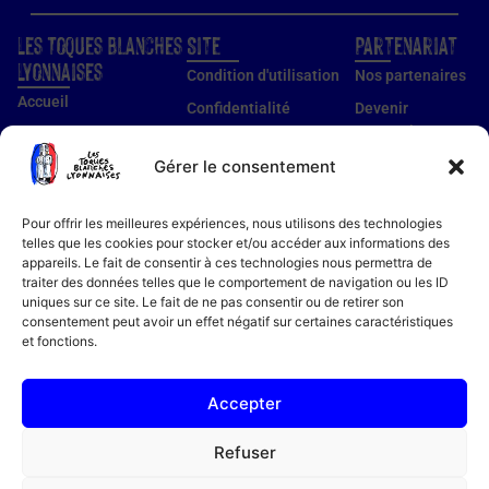
Les Toques Blanches
Site
Partenariat
Lyonnaises
Condition d'utilisation
Nos partenaires
Accueil
Confidentialité
Devenir
partenaire
Nos établissements
Utilisation des cookies
Devenir membre
Gérer le consentement
Guide établissements
Mentions légales
Guide membre
Pour offrir les meilleures expériences, nous utilisons des technologies
Notre histoire
telles que les cookies pour stocker et/ou accéder aux informations des
appareils. Le fait de consentir à ces technologies nous permettra de
Bon cadeau
traiter des données telles que le comportement de navigation ou les ID
Recettes
uniques sur ce site. Le fait de ne pas consentir ou de retirer son
consentement peut avoir un effet négatif sur certaines caractéristiques
Actualités
et fonctions.
Contact
FAQ
Accepter
Refuser
04 78 94 51 18