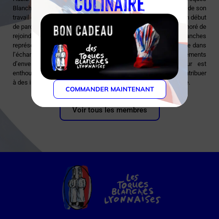
culinaire
Blanches Lyonnaises comme une reconnaissance significative de son
travail et de sa passion pour la cuisine. Bien qu’il soit encore en début
de parcours dans ce prestigieux cercle, il est profondément honoré de
rejoindre cette communauté. Pour lui, les Toques Blanches
représentent une opportunité précieuse de s’engager davantage dans
l’échange de savoir-faire et de participer à des événements
d’envergure qui célèbrent la gastronomie. Habib Meddour est
enthousiaste à l’idée de collaborer avec ses confrères et de contribuer
à des initiatives qui enrichissent l’expérience culinaire collective.
COMMANDER MAINTENANT
Voir tous les membres