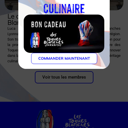
culinaire
Le chef et l’association des Toques
Blanches Lyonnaises
Luca Sangiuliano partage les valeurs des Toques Blanches
Lyonnaises en mettant en lumière la richesse culinaire de la région.
Son travail à la Préfecture reflète l’engagement de l’association pour
la promotion de la gastronomie locale. En tant que membre des
Toques Blanches, Luca Sangiuliano contribue à perpétuer et à innover
dans la tradition gastronomique lyonnaise, enrichissant ainsi l’héritage
COMMANDER MAINTENANT
culinaire de la région.
Voir tous les membres