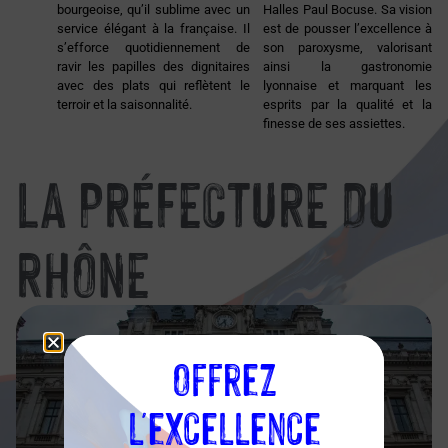
bourgeoise, qu’il sublime avec un
Halles Paul Bocuse. Sa vision
service élégant à la française. Il
est de pousser l’excellence à
s’efforce quotidiennement de
son paroxysme, valorisant
ravir les papilles des dignitaires
ainsi la gastronomie
avec des plats qui reflètent le
lyonnaise et marquant les
terroir et la saisonnalité.
esprits par la qualité et la
finesse de ses assiettes.
LA PRÉFECTURE DU
RHÔNE
Offrez
l'excellence