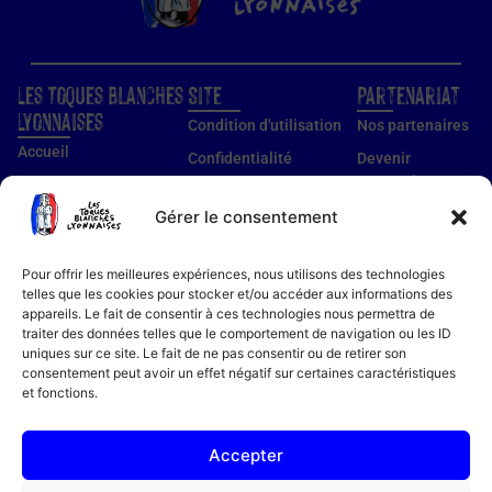
Les Toques Blanches
Site
Partenariat
Lyonnaises
Condition d'utilisation
Nos partenaires
Accueil
Confidentialité
Devenir
partenaire
Nos établissements
Utilisation des cookies
Devenir membre
Gérer le consentement
Guide établissements
Mentions légales
Guide membre
Pour offrir les meilleures expériences, nous utilisons des technologies
Notre histoire
telles que les cookies pour stocker et/ou accéder aux informations des
appareils. Le fait de consentir à ces technologies nous permettra de
Bon cadeau
traiter des données telles que le comportement de navigation ou les ID
Recettes
uniques sur ce site. Le fait de ne pas consentir ou de retirer son
consentement peut avoir un effet négatif sur certaines caractéristiques
Actualités
et fonctions.
Contact
FAQ
Accepter