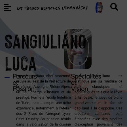
SANGIULIANO
Luca
Parcours
Spécialités
Luca Sangiuliano, chef renommé,
Luca Sangiuliano se
et
et
œuvre au sein de la Préfecture de
distingue par sa maîtrise de
la région Auvergne-Rhône-Alpes,
plats classiques et
Passion
Vision
un lieu chargé d’histoire et de
sophistiqués tels que le lièvre
prestige. Formé à l’école hôtelière
à la royale, le civet de biche
de Turin, Luca a acquis une riche
grand-veneur et le dos de
expérience, notamment à l’Atelier
cabillaud à la dieppoise. Ces
des 2 Rives de l’aéroport Lyon-
créations culinaires sont
Saint Exupéry. Sa passion réside
élaborées avec des produits
dans la valorisation de la cuisine
d’exception provenant des