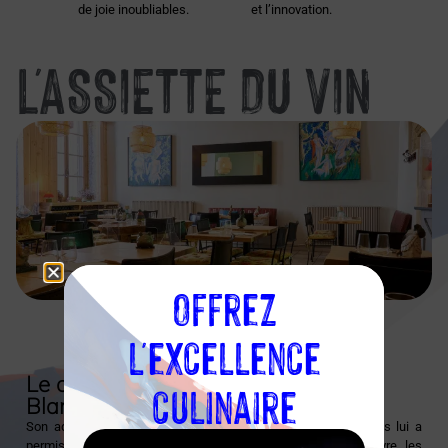
de joie inoubliables.
et l’innovation.
L'ASSIETTE DU VIN
Offrez
l'excellence
Découvrir l'établissement
Le chef et l’association des Toques
culinaire
Blanches Lyonnaises
Son adhésion aux Toques Blanches Lyonnaises il y a 20 ans lui a
permis de rester connecté avec ses confrères et de suivre les