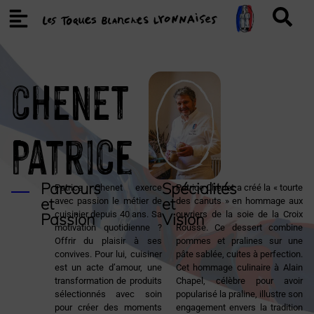
CHENET
Patrice
Parcours
Spécialités
Patrice Chenet exerce
Patrice Chenet a créé la « tourte
et
et
avec passion le métier de
des canuts » en hommage aux
cuisinier depuis 40 ans. Sa
ouvriers de la soie de la Croix
Passion
Vision
motivation quotidienne ?
Rousse. Ce dessert combine
Offrir du plaisir à ses
pommes et pralines sur une
convives. Pour lui, cuisiner
pâte sablée, cuites à perfection.
est un acte d’amour, une
Cet hommage culinaire à Alain
transformation de produits
Chapel, célèbre pour avoir
sélectionnés avec soin
popularisé la praline, illustre son
pour créer des moments
engagement envers la tradition