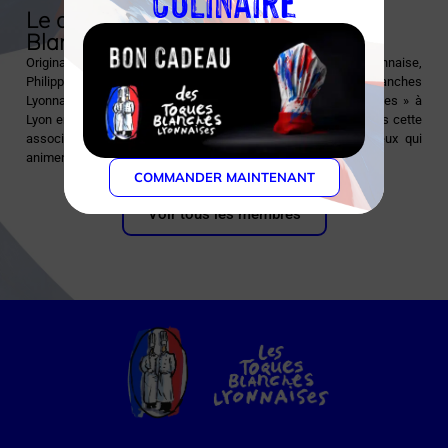
Le chef et l’association des Toques
Blanches Lyonnaises
Originaire de Belleville en Beaujolais, berceau de la cuisine lyonnaise,
Philippe Gobet est fier de rejoindre l’Association des Toques Blanches
Lyonnaises. Co-fondateur du restaurant « Les Enfants Terribles » à
Lyon en 1982 et ami de nombreux chefs lyonnais, il trouve dans cette
association une source d’inspiration et de partage avec ceux qui
animent brillamment la scène gastronomique française.
COMMANDER MAINTENANT
Voir tous les membres