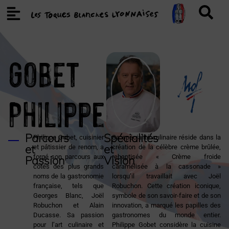
GOBET
Philippe
Parcours
Spécialités
Philippe Gobet, cuisinier
Sa spécialité culinaire réside dans la
et
et
et pâtissier de renom, a
création de la célèbre crème brûlée,
forgé son parcours aux
rebaptisée « Crème froide
Passion
Vision
côtés des plus grands
caramélisée à la cassonade »
noms de la gastronomie
lorsqu’il travaillait avec Joël
française, tels que
Robuchon. Cette création iconique,
Georges Blanc, Joël
symbole de son savoir-faire et de son
Robuchon et Alain
innovation, a marqué les papilles des
Ducasse. Sa passion
gastronomes du monde entier.
pour l’art culinaire et
Philippe Gobet considère la cuisine