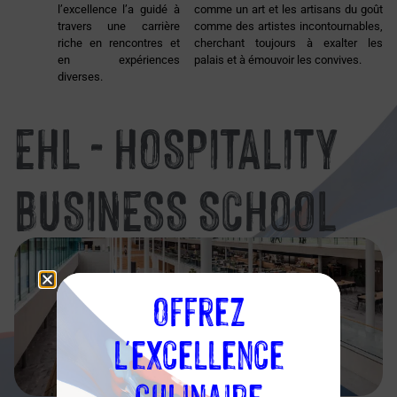
l’excellence l’a guidé à
comme un art et les artisans du goût
travers une carrière
comme des artistes incontournables,
riche en rencontres et
cherchant toujours à exalter les
en expériences
palais et à émouvoir les convives.
diverses.
EHL - HOSPITALITY
BUSINESS SCHOOL
Offrez
l'excellence
culinaire