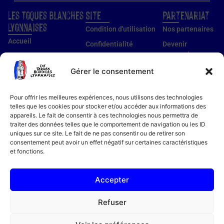
Les Toques Blanches
Site
Partenariat
Lyonnaises
Condition d'utilisation
Nos partenaires
Accueil
Confidentialité
Devenir
partenaire
Nos établissements
Utilisation des cookies
Devenir membre
Gérer le consentement
Guide établissements
Mentions légales
Guide membre
Pour offrir les meilleures expériences, nous utilisons des technologies
Notre histoire
telles que les cookies pour stocker et/ou accéder aux informations des
appareils. Le fait de consentir à ces technologies nous permettra de
Bon cadeau
traiter des données telles que le comportement de navigation ou les ID
Recettes
uniques sur ce site. Le fait de ne pas consentir ou de retirer son
consentement peut avoir un effet négatif sur certaines caractéristiques
Actualités
et fonctions.
Contact
FAQ
Accepter
Refuser
04 78 94 51 18