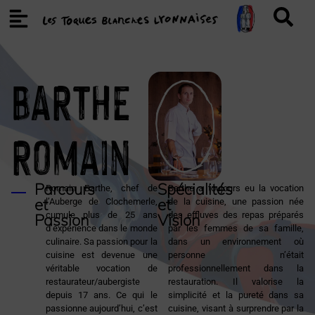
BARTHE
Romain
Parcours
Spécialités
Romain Barthe, chef de
Barthe a toujours eu la vocation
et
et
l’Auberge de Clochemerle,
de la cuisine, une passion née
cumule plus de 25 ans
des effluves des repas préparés
Passion
Vision
d’expérience dans le monde
par les femmes de sa famille,
culinaire. Sa passion pour la
dans un environnement où
cuisine est devenue une
personne n’était
véritable vocation de
professionnellement dans la
restaurateur/aubergiste
restauration. Il valorise la
depuis 17 ans. Ce qui le
simplicité et la pureté dans sa
passionne aujourd’hui, c’est
cuisine, visant à surprendre par la