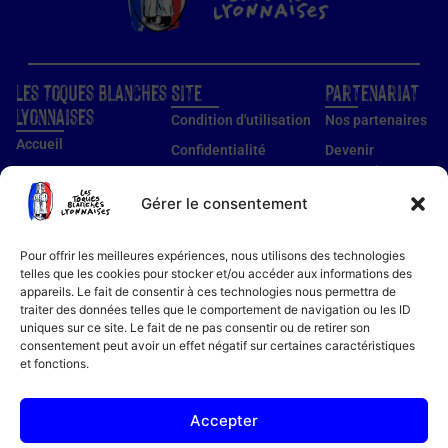
Les Toques Blanches
Site
Partenariat
Lyonnaises
Condition d'utilisation
Nos partenaires
Accueil
Confidentialité
Devenir
partenaire
Nos établissements
Utilisation des cookies
Devenir membre
Gérer le consentement
Guide établissements
Mentions légales
Guide membre
Pour offrir les meilleures expériences, nous utilisons des technologies
Notre histoire
telles que les cookies pour stocker et/ou accéder aux informations des
appareils. Le fait de consentir à ces technologies nous permettra de
Bon cadeau
traiter des données telles que le comportement de navigation ou les ID
Recettes
uniques sur ce site. Le fait de ne pas consentir ou de retirer son
consentement peut avoir un effet négatif sur certaines caractéristiques
Actualités
et fonctions.
Contact
FAQ
Accepter