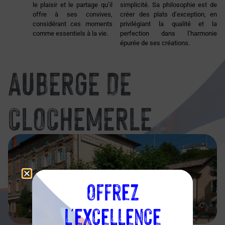
le plaisir et le partage qu’il
simplicité. Sa philosophie est de
offre à ses convives,
créer des plats d’exception, en
considérant ces moments
privilégiant la qualité et la
comme essentiels à la vie.
perfection dans l’harmonie
épurée de ses créations.
AUBERGE DE
CLOCHEMERLE
Offrez
l'excellence