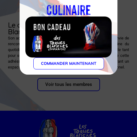
culinaire
Découvrir l'établissement
Le chef et l’association des Toques
Blanches Lyonnaises
Son adhésion aux Toques Blanches Lyonnaises est née de l’envie de
rencontrer de nouvelles personnes et de sortir de la routine du
quotidien. Pour lui, l’association est un moyen de se sentir utile tant
pour ses pairs que pour les jeunes en formation. L’impact de cette
adhésion sur son parcours professionnel est significatif, offrant un
COMMANDER MAINTENANT
espace d’échange et de développement personnel et professionnel.
Voir tous les membres