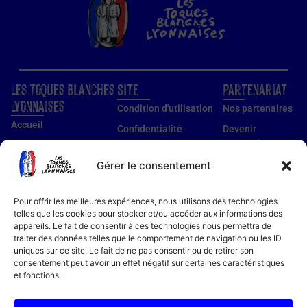
Les Toques Blanches
Site
Partenariat
Lyonnaises
Condition d'utilisation
Nos partenaires
Accueil
Confidentialité
Devenir
partenaire
Nos établissements
Utilisation des cookies
Devenir membre
Gérer le consentement
Guide établissements
Mentions légales
Guide membre
Pour offrir les meilleures expériences, nous utilisons des technologies
Notre histoire
telles que les cookies pour stocker et/ou accéder aux informations des
appareils. Le fait de consentir à ces technologies nous permettra de
Bon cadeau
traiter des données telles que le comportement de navigation ou les ID
Recettes
uniques sur ce site. Le fait de ne pas consentir ou de retirer son
consentement peut avoir un effet négatif sur certaines caractéristiques
Actualités
et fonctions.
Contact