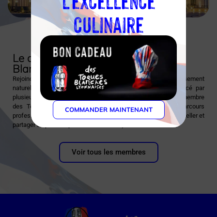
culinaire
Découvrir l'établissement
Le chef et l’association des Toques
Blanches Lyonnaises
Rejoindre les Toques Blanches Lyonnaises était un accomplissement
naturel pour Stéphane Grégoire, ayant été formé et influencé par
plusieurs membres éminents de l’association. Pour lui, être membre
des Toques Blanches est une reconnaissance de son parcours
COMMANDER MAINTENANT
professionnel et une source de motivation quotidienne pour exceller et
partager sa passion pour la cuisine française.
Voir tous les membres