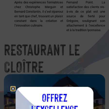
Après des expériences formatrices
Fernand Point. La
chez Christophe Marguin et
satisfaction des clients vis-
Bernard Constantin, il s’est épanoui
à-vis de ce plat est une
en tant que chef, trouvant un plaisir
source de fierté pour
constant dans la création et
Grégoire, soulignant son
l’innovation culinaire.
attachement à l’excellence
et à la tradition lyonnaise.
RESTAURANT LE
CLOÎTRE
Offrez
l'excellence