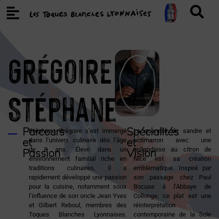
GRÉGOIRE
Stéphane
Parcours
Spécialités
Stéphane Grégoire s’est immergé
La quenelle de sandre et
et
et
dans l’univers culinaire dès l’âge
potimarron avec une
de 8 ans. Élevé dans un
hollandaise au citron de
Passion
Vision
environnement familial riche en
Nice est sa création
traditions culinaires, il a
emblématique. Inspiré par
rapidement développé une passion
son passage chez Paul
pour la cuisine, notamment sous
Bocuse à l’Abbaye de
l’influence de son oncle Jean Yves
Collonge, ce plat est une
et Gilbert Reboul, membres des
réinterprétation
Toques Blanches Lyonnaises.
contemporaine de la Sole