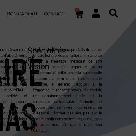
0
BON CADEAU
CONTACT
IRE
Spécialités
ieurs décennies,
Normand attaché aux produits de la mer
a d’abord mené
et aux bons produits laitiers, il marie ce
et
gades avant de
terroir à l’héritage mexicain de son
Vision
enseigne : Table
épouse : son plat signature est un
travail manuel
poulpe braisé-grillé, polenta au chipotle
tellectuel de la
gratinée au parmesan. Traditionaliste
conduit vers
assumé, il défend l’accueil à la
mas
 ; aujourd’hui il
française, le respect absolu du produit,
rs sociétés et
un assaisonnement juste et la
 jour, la même
simplicité savoureuse. Curiosité et
ce métier né
écoute des convives nourrissent sa
il cuisinait pour
créativité ; former ses équipes sur le
Donner du plaisir
plan humain comme technique est, pour
voilà son moteur
lui, aussi essentiel que la réalisation
d’un plat.