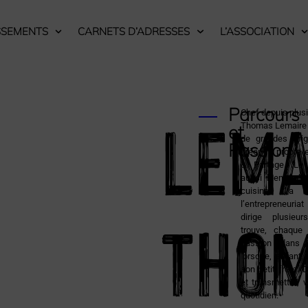
SSEMENTS
CARNETS D’ADRESSES
L’ASSOCIATION
LEMA
Parcours
Chef depuis plus
Thomas Lemaire 
et
de grandes bri
Passion
créer sa propre 
& Partage. Le 
aussi bien qu’in
cuisine l’a 
Tho
l’entrepreneuriat
dirige plusieu
trouve, chaque
passion dans 
lorsque, enfant, 
son petit frère. 
et transmettre, 
quotidien.