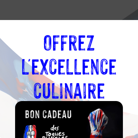
Offrez
GE
l'excellence
Toques
culinaire
aises lors de
irs l’ont aidé à
ise Covid. Il y
sprit convivial
s le partage et