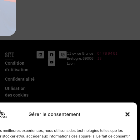
Site
11 av. de Grande
04 78 94 51
Bretagne, 69006
18
Condition
Lyon
d'utilisation
Confidentialité
Utilisation
des cookies
Conditions
Générales
Gérer le consentement
de Vente
Mentions
les meilleures expériences, nous utilisons des technologies telles que les
légales
 stocker et/ou accéder aux informations des appareils. Le fait de consentir