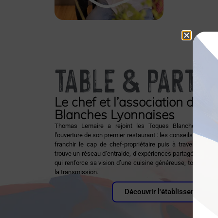
TABLE & PARTA
Le chef et l’association des 
Blanches Lyonnaises
Thomas Lemaire a rejoint les Toques Blanches Lyonn
l’ouverture de son premier restaurant : les conseils de ses pa
franchir le cap de chef-propriétaire puis à traverser la cr
trouve un réseau d’entraide, d’expériences partagées et un e
qui renforce sa vision d’une cuisine généreuse, tournée ver
la transmission.
Découvrir l'établissement