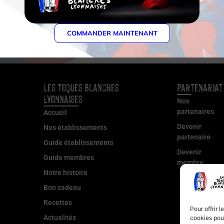
Voir tous les membres
COMMANDER MAINTENANT
Les Toques Blanches
Partenariat
Lyonnaises
Nos
partenaires
Accueil
Devenir
Nos établissements
partenaire
Guide établissements
Devenir
Guide membres
membre
Notre histoire
Bon cadeau
Recettes
Pour offrir 
Actualités
cookies pour