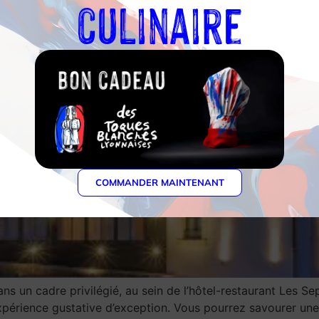
culinaire
COMMANDER MAINTENANT
ans un cadre privilégié, au sein de l’hôtel-restaurant Les S
érience gustative d’exception. Vous pourrez savourer une cu