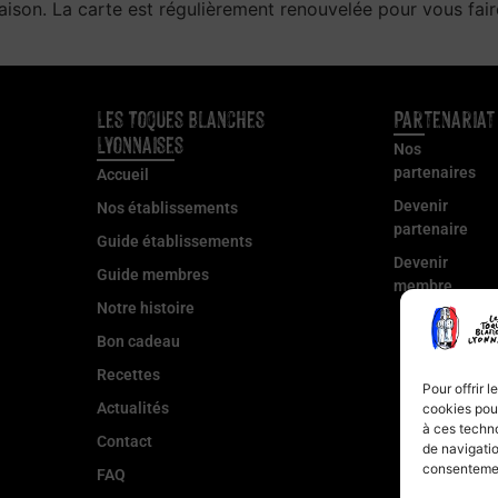
ison. La carte est régulièrement renouvelée pour vous faire
Les Toques Blanches
Partenariat
Lyonnaises
Nos
partenaires
Accueil
Devenir
Nos établissements
partenaire
Guide établissements
Devenir
Guide membres
membre
Notre histoire
Bon cadeau
Recettes
Pour offrir 
Actualités
cookies pour
à ces techn
Contact
de navigatio
consentement
FAQ