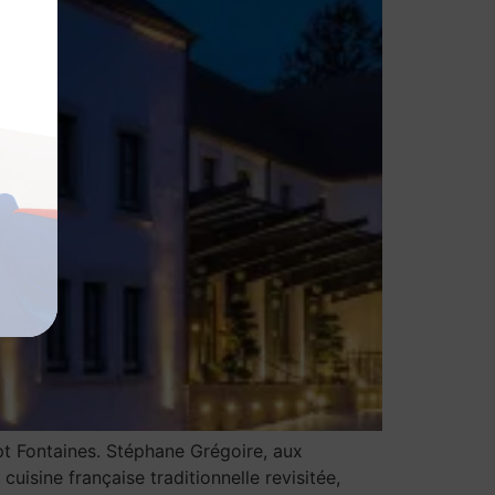
ept Fontaines. Stéphane Grégoire, aux
isine française traditionnelle revisitée,