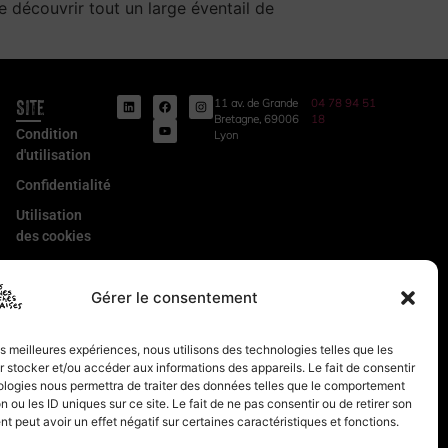
 découvrir tout un large éventail de
Site
11 av. de Grande
04 78 94 51
Bretagne, 69006
18
Condition
Lyon
d'utilisation
Confidentialité
Utilisation
des cookies
Conditions
Générales
Gérer le consentement
de Vente
Mentions
les meilleures expériences, nous utilisons des technologies telles que les
légales
 stocker et/ou accéder aux informations des appareils. Le fait de consentir
ologies nous permettra de traiter des données telles que le comportement
n ou les ID uniques sur ce site. Le fait de ne pas consentir ou de retirer son
 peut avoir un effet négatif sur certaines caractéristiques et fonctions.