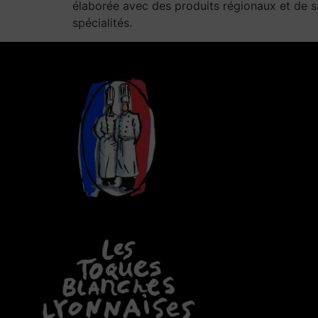
élaborée avec des produits régionaux et de sa
spécialités.