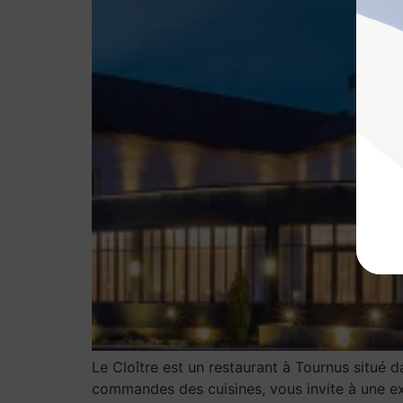
Le Cloître est un restaurant à Tournus situé d
commandes des cuisines, vous invite à une exp