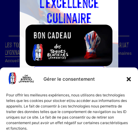
l'excellence
culinaire
Les Toques Blanches
Site
Partenariat
Lyonnaises
Condition d'utilisation
Nos partenaires
Accueil
Confidentialité
Devenir
partenaire
Nos établissements
Utilisation des cookies
COMMANDER MAINTENANT
Devenir membre
Gérer le consentement
Guide établissements
Mentions légales
Guide membre
Pour offrir les meilleures expériences, nous utilisons des technologies
Notre histoire
telles que les cookies pour stocker et/ou accéder aux informations des
appareils. Le fait de consentir à ces technologies nous permettra de
Bon cadeau
traiter des données telles que le comportement de navigation ou les ID
Recettes
uniques sur ce site. Le fait de ne pas consentir ou de retirer son
consentement peut avoir un effet négatif sur certaines caractéristiques
Actualités
et fonctions.
Contact