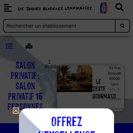
Salon
1
Etablissements
93 Rue
privatif :
Bossuet,
Le
69006
Salon
Lyon
zeste
Prix :
€
privatif 15
gourmand
– Cuisine :
personnes
Gastronomique
Offrez