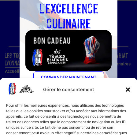
l'excellence
culinaire
Les Toques Blanches
Site
Partenariat
Lyonnaises
Condition d'utilisation
Nos partenaires
Accueil
Confidentialité
Devenir
COMMANDER MAINTENANT
partenaire
Nos établissements
Utilisation des cookies
Devenir membre
Gérer le consentement
Guide établissements
Mentions légales
Guide membre
Pour offrir les meilleures expériences, nous utilisons des technologies
Notre histoire
telles que les cookies pour stocker et/ou accéder aux informations des
appareils. Le fait de consentir à ces technologies nous permettra de
Bon cadeau
traiter des données telles que le comportement de navigation ou les ID
Recettes
uniques sur ce site. Le fait de ne pas consentir ou de retirer son
consentement peut avoir un effet négatif sur certaines caractéristiques
Actualités