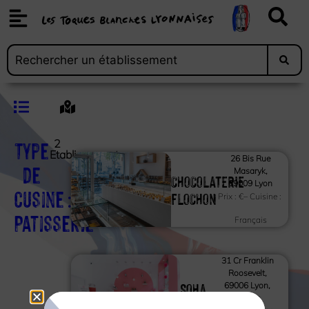
Type
2
Etablissements
26 Bis Rue
de
Masaryk,
CHOCOLATERIE
69009 Lyon
cusine :
FLOCHON
Prix :
€
– Cuisine :
Patisserie
Français
31 Cr Franklin
Roosevelt,
SOHA
69006 Lyon,
France
COOKIES