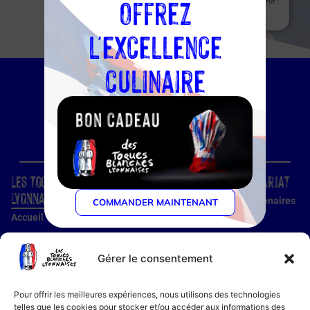
Offrez
Prix :
€
– Cuisine :
Patisserie
l'excellence
culinaire
Les Toques Blanches
Site
Partenariat
Lyonnaises
Condition d'utilisation
Nos partenaires
COMMANDER MAINTENANT
Accueil
Confidentialité
Devenir
partenaire
Nos établissements
Utilisation des cookies
Devenir membre
Gérer le consentement
Guide établissements
Mentions légales
Guide membre
Pour offrir les meilleures expériences, nous utilisons des technologies
Notre histoire
telles que les cookies pour stocker et/ou accéder aux informations des