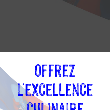
Offrez
ne :
l'excellence
ie
culinaire