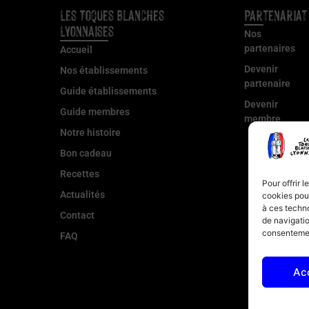
Les Toques Blanches
Partenariat
Lyonnaises
Nos
partenaires
Accueil
Devenir
Nos établissements
partenaire
Guide établissements
Devenir
Guide membres
membre
Notre histoire
Bon cadeau
Recettes
Pour offrir 
Actualités
cookies pour
à ces techn
Contact
de navigatio
consentement
FAQ
Ac