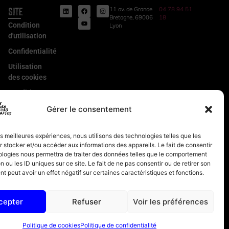
Site
11 av. de Grande
04 78 94 51
Bretagne, 69006
18
Condition
Lyon
d'utilisation
Confidentialité
Utilisation
des cookies
Conditions
Générales
Gérer le consentement
de Vente
Mentions
les meilleures expériences, nous utilisons des technologies telles que les
légales
 stocker et/ou accéder aux informations des appareils. Le fait de consentir
ologies nous permettra de traiter des données telles que le comportement
n ou les ID uniques sur ce site. Le fait de ne pas consentir ou de retirer son
 peut avoir un effet négatif sur certaines caractéristiques et fonctions.
cepter
Refuser
Voir les préférences
Politique de cookies
Politique de confidentialité