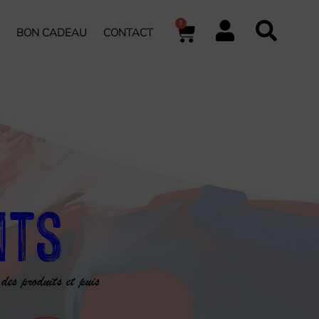
0
BON CADEAU
CONTACT
nts
 des produits et puis