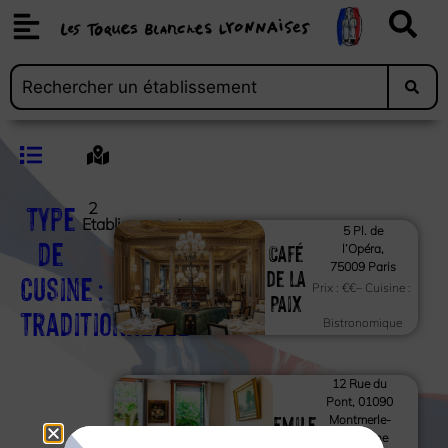
Type
2
Etablissements
5 Pl. de
de
Café
l’Opéra,
75009 Paris
de la
cusine :
Prix :
€€
– Cuisine :
Paix
Traditionnelle
Bistronomique
12 Rue du
Pont, 01090
Emile
Montmerle-
sur-Saône