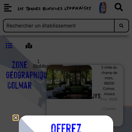
Zone
1
Etablissements
3 Allée du
Géographique :
champ de
mars,
Colmar
68000
Colmar,
JY'S
Alsace
Prix :
€€€€
– Cuisine :
Cuisine du
Offrez
monde