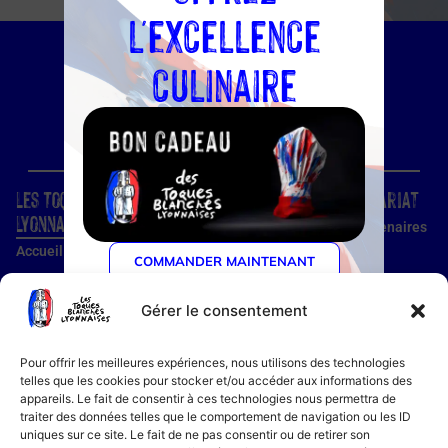
l'excellence
culinaire
Les Toques Blanches
Site
Partenariat
Lyonnaises
Condition d'utilisation
Nos partenaires
Accueil
Confidentialité
Devenir
COMMANDER MAINTENANT
partenaire
Nos établissements
Utilisation des cookies
Devenir membre
Gérer le consentement
Guide établissements
Mentions légales
Guide membre
Pour offrir les meilleures expériences, nous utilisons des technologies
Notre histoire
telles que les cookies pour stocker et/ou accéder aux informations des
appareils. Le fait de consentir à ces technologies nous permettra de
Bon cadeau
traiter des données telles que le comportement de navigation ou les ID
Recettes
uniques sur ce site. Le fait de ne pas consentir ou de retirer son