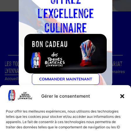
l'excellence
culinaire
Les Toques Blanches
Site
Partenariat
Lyonnaises
Condition d'utilisation
Nos partenaires
Accueil
COMMANDER MAINTENANT
Confidentialité
Devenir
partenaire
Nos établissements
Utilisation des cookies
Devenir membre
Gérer le consentement
Guide établissements
Mentions légales
Guide membre
Pour offrir les meilleures expériences, nous utilisons des technologies
Notre histoire
telles que les cookies pour stocker et/ou accéder aux informations des
appareils. Le fait de consentir à ces technologies nous permettra de
Bon cadeau
traiter des données telles que le comportement de navigation ou les ID