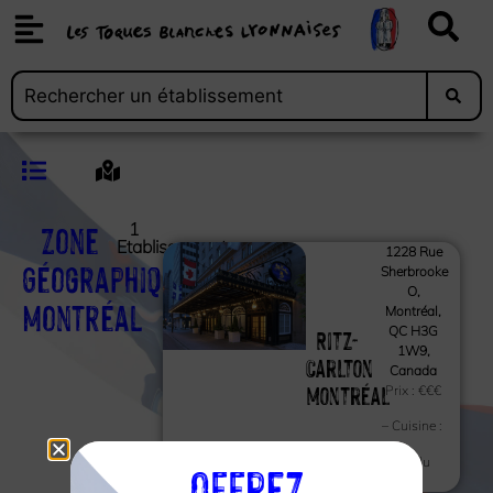
Zone
1
Etablissements
1228 Rue
Géographique :
Sherbrooke
O,
Montréal
Montréal,
Ritz-
QC H3G
1W9,
Carlton
Canada
Montréal
Prix :
€€€
– Cuisine :
Cuisine du
Offrez
monde