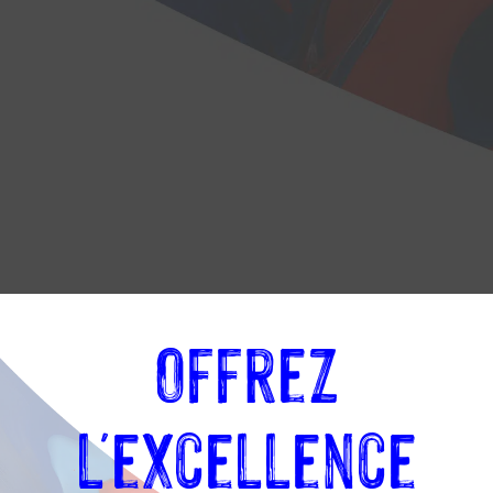
Offrez
 du
l'excellence
ier du