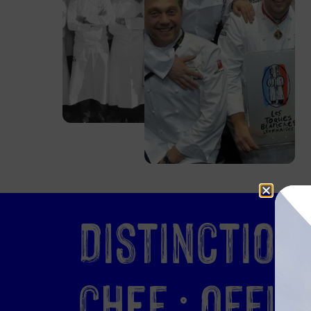
Distinction
chef : Offic