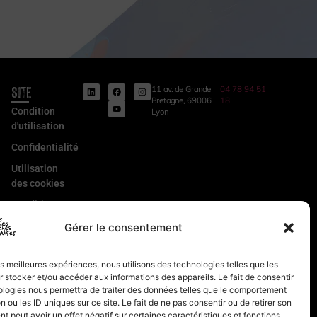
Site
11 av. de Grande
04 78 94 51
Bretagne, 69006
18
Condition
Lyon
d'utilisation
Confidentialité
Utilisation
des cookies
Conditions
Générales
Gérer le consentement
de Vente
Mentions
les meilleures expériences, nous utilisons des technologies telles que les
légales
 stocker et/ou accéder aux informations des appareils. Le fait de consentir
ologies nous permettra de traiter des données telles que le comportement
n ou les ID uniques sur ce site. Le fait de ne pas consentir ou de retirer son
 peut avoir un effet négatif sur certaines caractéristiques et fonctions.