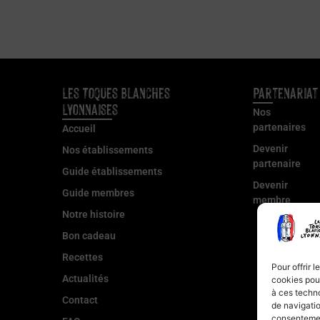
Les Toques Blanches
Partenariat
Lyonnaises
Nos
partenaires
Accueil
Devenir
Nos établissements
partenaire
Guide établissements
Devenir
Guide membres
membre
Notre histoire
Bon cadeau
Recettes
Pour offrir 
Actualités
cookies pour
à ces techn
Contact
de navigatio
consentement