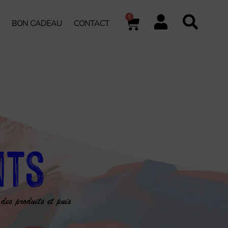
0
BON CADEAU
CONTACT
nts
 des produits et puis