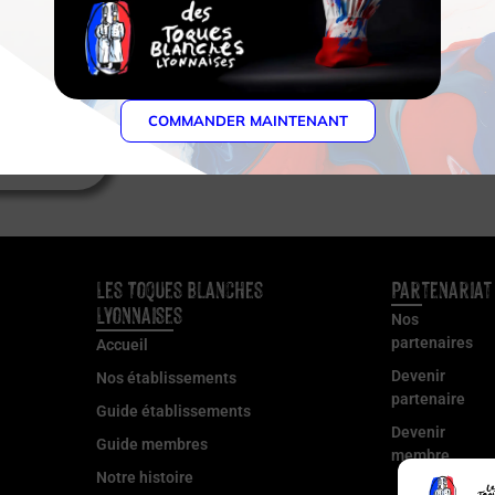
upe
upe
COMMANDER MAINTENANT
Les Toques Blanches
Partenariat
Lyonnaises
Nos
partenaires
Accueil
Devenir
Nos établissements
partenaire
Guide établissements
Devenir
Guide membres
membre
Notre histoire