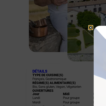
DÉTAILS
TYPE DE CUISINE(S)
Français
,
Gastronomique
RÉGIME(S) ALIMENTAIRE(S)
Bio
,
Sans gluten
,
Vegan
,
Végetarien
OUVERTURES
Jour
Midi
Soir
Lundi
Pour groupe
Pour gro
Mardi
Pour groupe
Pour gro