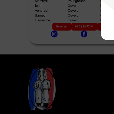
Mercredi
Pour groupe
Pour gro
Jeudi
Ouvert
Pour gro
Vendredi
Ouvert
Ouvert
Samedi
Ouvert
Ouvert
Dimanche
Ouvert
Fermé
Réserver
09 72 28 77 91
Site web