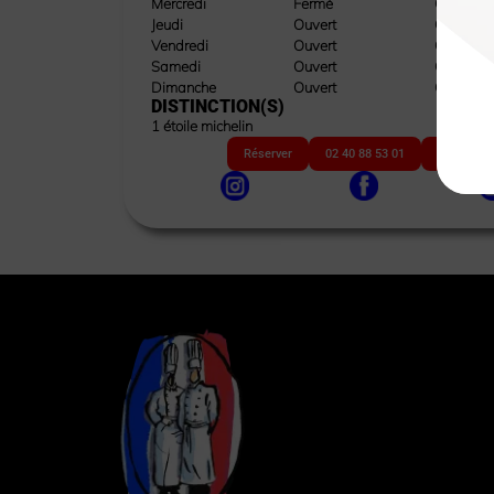
Mercredi
Fermé
Ouvert
Jeudi
Ouvert
Ouvert
Vendredi
Ouvert
Ouvert
Samedi
Ouvert
Ouvert
Dimanche
Ouvert
Ouvert
DISTINCTION(S)
1 étoile michelin
Réserver
02 40 88 53 01
Site web