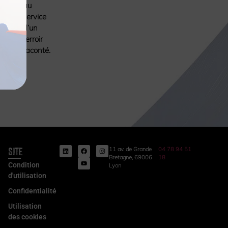
au
service
d’un
terroir
raconté.
Site
11 av. de Grande
04 78 94 51
Bretagne, 69006
18
Condition
Lyon
d'utilisation
Confidentialité
Utilisation
des cookies