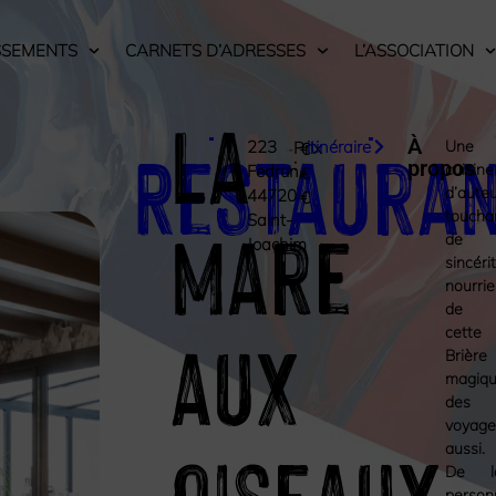
SSEMENTS
CARNETS D’ADRESSES
L’ASSOCIATION
La
Restaura
À
223
itinéraire
Une
Prix
€
:
propos
cuisine
Fedrun,
€
d’aute
44720
€
Mare
toucha
Saint-
de
Joachim
sincérit
nourrie
de
aux
cette
Brière
magiqu
des
voyage
Oiseaux
aussi.
De l
personn