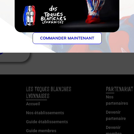
COMMANDER MAINTENANT
Les Toques Blanches
Partenariat
Lyonnaises
Nos
partenaires
Accueil
Devenir
Nos établissements
partenaire
Guide établissements
Devenir
Guide membres
membre