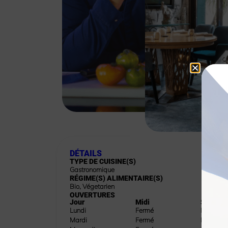
DÉTAILS
TYPE DE CUISINE(S)
Gastronomique
RÉGIME(S) ALIMENTAIRE(S)
Bio
,
Végetarien
OUVERTURES
Jour
Midi
Soir
Lundi
Fermé
Fermé
Mardi
Fermé
Fermé