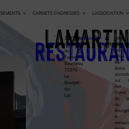
SSEMENTS
CARNETS D’ADRESSES
L’ASSOCIATION
Lamarti
Restaura
À
3132
itinéraire
Table
Prix
€
:
propos
gastro
Route
€
près
du
€
d’Aix-
Tunnel
les-
Bourdeau
Bains,
73370
accroc
Le
sur l
Bourget-
rive
du-
Ouest
Lac
du la
du
Bourget
le
restaur
étoilé