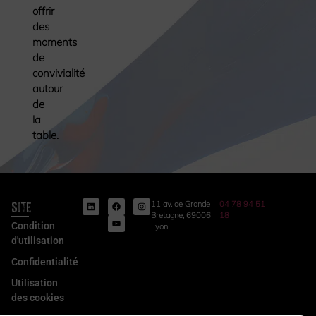
offrir
des
moments
de
convivialité
autour
de
la
table.
Site
11 av. de Grande
04 78 94 51
Bretagne, 69006
18
Condition
Lyon
d'utilisation
Confidentialité
Utilisation
des cookies