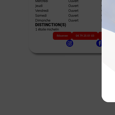
Mercredi
Ouvert
Ouvert
Jeudi
Ouvert
Ouvert
Vendredi
Ouvert
Ouvert
Samedi
Ouvert
Ouvert
Dimanche
Ouvert
Fermé
DISTINCTION(S)
1 étoile michelin
Réserver
04 79 25 01 03
Site web