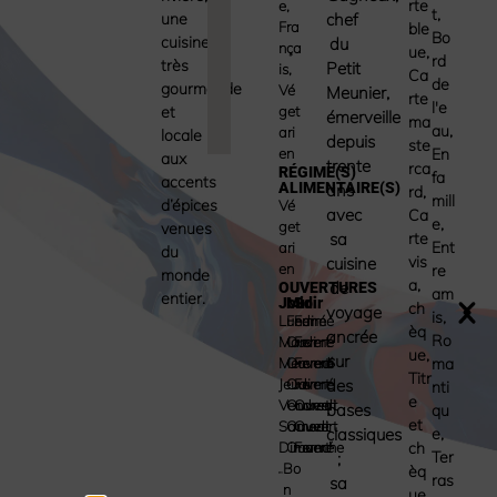
rte
e
,
t
,
une
chef
Fra
ble
Bo
cuisine
du
nça
ue
,
rd
très
Petit
is
,
Ca
de
gourmande
Vé
Meunier,
rte
l'e
et
get
émerveille
ma
au
,
ari
locale
depuis
ste
en
En
aux
trente
rca
RÉGIME(S)
fa
accents
ALIMENTAIRE(S)
ans
rd
,
mill
d’épices
Vé
avec
Ca
e
,
get
venues
sa
rte
Ent
ari
du
vis
cuisine
en
re
monde
a
,
de
OUVERTURES
am
entier.
Jour
Midi
Soir
ch
voyage
is
,
Lundi
Fermé
Fermé
èq
ancrée
Ro
Mardi
Ouvert
Fermé
ue
,
sur
Mercredi
Ouvert
Fermé
ma
Titr
Jeudi
Ouvert
Fermé
des
nti
e
Vendredi
Ouvert
Ouvert
bases
qu
et
Samedi
Ouvert
Ouvert
classiques
e
,
Dimanche
Ouvert
Fermé
ch
Ter
;
Bo
èq
ras
sa
N
ue