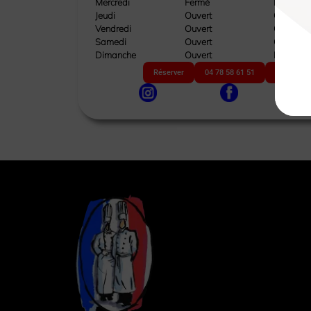
Mercredi
Fermé
Fermé
Jeudi
Ouvert
Ouvert
Vendredi
Ouvert
Ouvert
Samedi
Ouvert
Ouvert
Dimanche
Ouvert
Fermé
Réserver
04 78 58 61 51
Site web