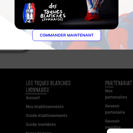
COMMANDER MAINTENANT
Les Toques Blanches
Partenariat
Lyonnaises
Nos
partenaires
Accueil
Devenir
Nos établissements
partenaire
Guide établissements
Devenir
Guide membres
membre