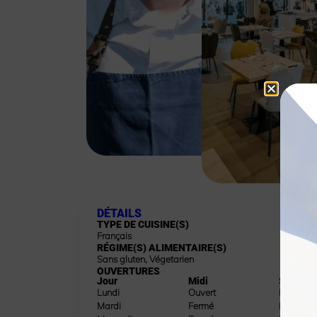
DÉTAILS
TYPE DE CUISINE(S)
Français
RÉGIME(S) ALIMENTAIRE(S)
Sans gluten
,
Végetarien
OUVERTURES
Jour
Midi
Soir
Lundi
Ouvert
Fermé
Mardi
Fermé
Fermé