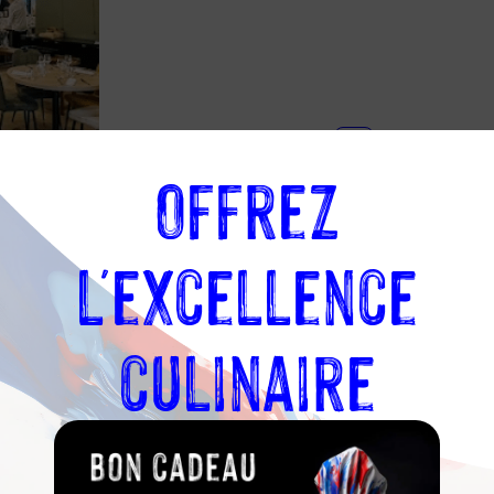
04
78
Offrez
Carte de
58
l’établissement
61
51
l'excellence
culinaire