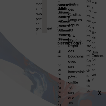
pre
is
mill
mange
chef
OUVERTURES
ss
,
e
,
Jour
Midi
Soir
» :
des
Ca
Lundi
Fermé
Fermé
Ent
avec
Culottes
rte
Mardi
Ouvert
Ouvert
re
passion
Longues
ble
Mercredi
Ouvert
Ouvert
am
et
depuis
Jeudi
Ouvert
Ouvert
ue
,
is
,
générosité
30
Vendredi
Ouvert
Ouvert
Ca
Tra
!
Samedi
Ouvert
Ouvert
ans,
rte
diti
Dimanche
Fermé
Fermé
perpétue
ma
on
DISTINCTION(S)
l’esprit
ste
m
nel
des
rca
eill
Bon
Cadeau
rd
,
bouchons
eu
Sal
r
Ca
avec
on
bo
rte
son
uc
pri
vis
inamovible
ho
vat
a
,
pâté-
ns
if
ch
croûte
de
èq
et
l'a
ue
nn
son
ée
duo
20
ris
23