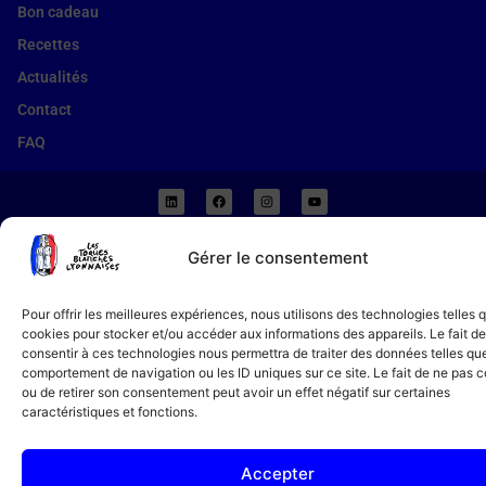
Bon cadeau
Recettes
Actualités
Contact
FAQ
04 78 94 51 18
Gérer le consentement
11 av. de Grande Bretagne, 69006 Lyon
Copyright 2026 © Tous droits réservés. Créé par
Agence AE
Pour offrir les meilleures expériences, nous utilisons des technologies telles 
cookies pour stocker et/ou accéder aux informations des appareils. Le fait de
consentir à ces technologies nous permettra de traiter des données telles que
comportement de navigation ou les ID uniques sur ce site. Le fait de ne pas c
ou de retirer son consentement peut avoir un effet négatif sur certaines
caractéristiques et fonctions.
Accepter