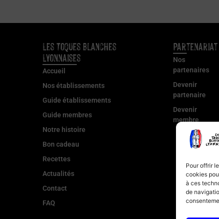
Les Toques Blanches
Partenariat
Lyonnaises
Nos
partenaires
Accueil
Devenir
Nos établissements
partenaire
Guide établissements
Devenir
Guide membres
membre
Notre histoire
Bon cadeau
Recettes
Pour offrir 
Actualités
cookies pour
à ces techn
Contact
de navigatio
consentement
FAQ