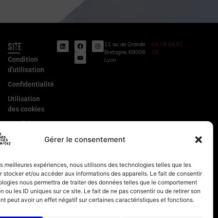
Site
11 av. de Grande
04 78 94 51
Bretagne, 69006
18
Condition
Lyon
d'utilisation
Confidentialité
Utilisation
des cookies
Conditions
Générales
Gérer le consentement
de Vente
Mentions
les meilleures expériences, nous utilisons des technologies telles que les
légales
 stocker et/ou accéder aux informations des appareils. Le fait de consentir
ologies nous permettra de traiter des données telles que le comportement
n ou les ID uniques sur ce site. Le fait de ne pas consentir ou de retirer son
 peut avoir un effet négatif sur certaines caractéristiques et fonctions.