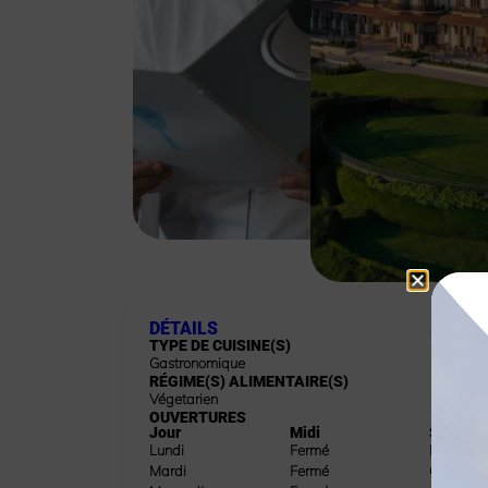
DÉTAILS
TYPE DE CUISINE(S)
Gastronomique
RÉGIME(S) ALIMENTAIRE(S)
Végetarien
OUVERTURES
Jour
Midi
Soir
Lundi
Fermé
Fermé
Mardi
Fermé
Ouvert