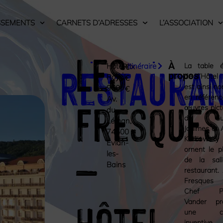
SSEMENTS
CARNETS D’ADRESSES
L’ASSOCIATION
Les
Restaura
À
Hôtel
itinéraire
La table é
Prix
€
:
propos
de l’Hôtel
Royal,
€
est ainsi 
960
€
Fresques
en référen
Av.
œuvres pict
du
de Gus
Léman,
Jaulmes et 
74500
Karbowsk
Évian-
–
ornent le p
les-
de la sal
Bains
restaurant.
Fresques 
Chef Pat
Hôtel
Vander pr
une cui
inventiv