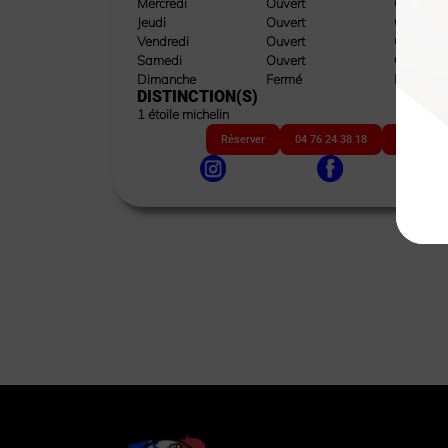
Mercredi
Ouvert
Ouvert
Jeudi
Ouvert
Ouvert
Vendredi
Ouvert
Ouvert
Samedi
Ouvert
Ouvert
Dimanche
Fermé
Fermé
DISTINCTION(S)
1 étoile michelin
Réserver
04 76 24 38 18
Site web