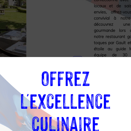
locaux et de sai
envies, offrez-vo
convivial à notr
découvrez une
gourmande lors 
notre restaurant g
toques par Gault et
étoile au guide M
équipe de 30 pr
passionnés de gas
04
76
Offrez
carte de
restauration, vous 
24
l’établissement
38
faire vivre 
18
inoubliables, rempli
de partage d’émotio
l'excellence
culinaire