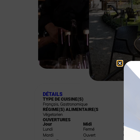
DÉTAILS
TYPE DE CUISINE(S)
Français
,
Gastronomique
RÉGIME(S) ALIMENTAIRE(S
Végetarien
OUVERTURES
Jour
Midi
Soir
Lundi
Fermé
Fermé
Mardi
Ouvert
Ouvert