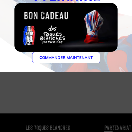
COMMANDER MAINTENANT
Les Toques Blanches
Partenariat