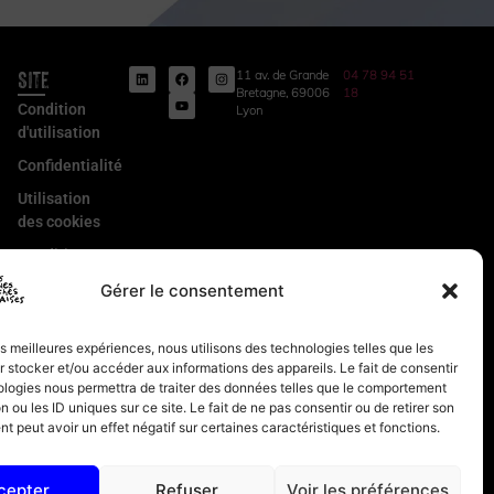
Site
11 av. de Grande
04 78 94 51
Bretagne, 69006
18
Condition
Lyon
d'utilisation
Confidentialité
Utilisation
des cookies
Conditions
Générales
Gérer le consentement
de Vente
Mentions
les meilleures expériences, nous utilisons des technologies telles que les
légales
 stocker et/ou accéder aux informations des appareils. Le fait de consentir
ologies nous permettra de traiter des données telles que le comportement
n ou les ID uniques sur ce site. Le fait de ne pas consentir ou de retirer son
 peut avoir un effet négatif sur certaines caractéristiques et fonctions.
cepter
Refuser
Voir les préférences