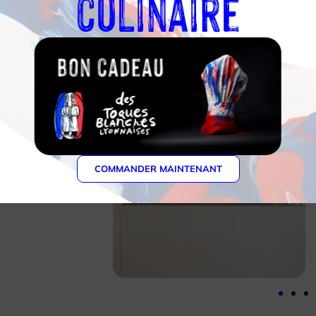
culinaire
Accès handicapé
Oui
Moyens de paiement
Carte bleue
,
Carte mastercard
,
Carte visa
Caractéristiques
Anniversaire
,
Branché
,
En famille
,
Entre amis
COMMANDER MAINTENANT