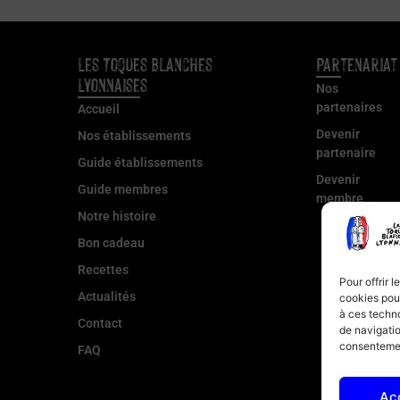
Les Toques Blanches
Partenariat
Lyonnaises
Nos
partenaires
Accueil
Devenir
Nos établissements
partenaire
Guide établissements
Devenir
Guide membres
membre
Notre histoire
Bon cadeau
Recettes
Pour offrir 
Actualités
cookies pour
à ces techn
Contact
de navigatio
consentement
FAQ
Ac