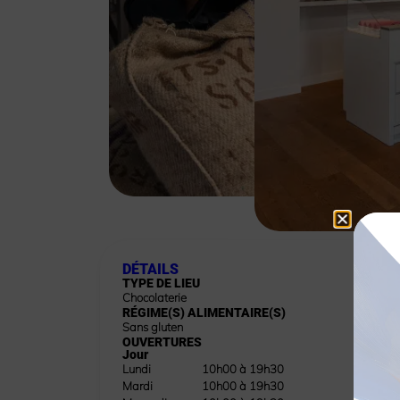
DÉTAILS
TYPE DE LIEU
Chocolaterie
RÉGIME(S) ALIMENTAIRE(S)
Sans gluten
OUVERTURES
Jour
Midi
Lundi
10h00 à 19h30
Mardi
10h00 à 19h30