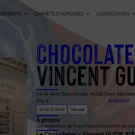
SSEMENTS
CARNETS D’ADRESSES
L’ASSOCIATION
Chocolate
Vincent G
14 All. de la Gare d’Anjou, 44230 Saint-Sébastie
itinéraire
Prix :
€
02 40 31 04 00
Site web
À propos
Les madeleines de Proust façonnent parfois les plu
Le Chocolatier - Vincent GUERLAIS