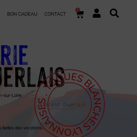
0
BON CADEAU
CONTACT
rie
uerlais
n-sur-Loire
s belles des vocations…