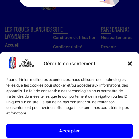
Les Toques Blanches
Site
Partenariat
Lyonnaises
Condition d'utilisation
Nos partenaires
Accueil
Confidentialité
Devenir
partenaire
Nos établissements
Utilisation des cookies
Devenir membre
Gérer le consentement
Guide établissements
Mentions légales
Guide membre
Pour offrir les meilleures expériences, nous utilisons des technologies
Notre histoire
telles que les cookies pour stocker et/ou accéder aux informations des
appareils. Le fait de consentir à ces technologies nous permettra de
Bon cadeau
traiter des données telles que le comportement de navigation ou les ID
Recettes
uniques sur ce site. Le fait de ne pas consentir ou de retirer son
consentement peut avoir un effet négatif sur certaines caractéristiques
Actualités
et fonctions.
Contact
FAQ
Accepter