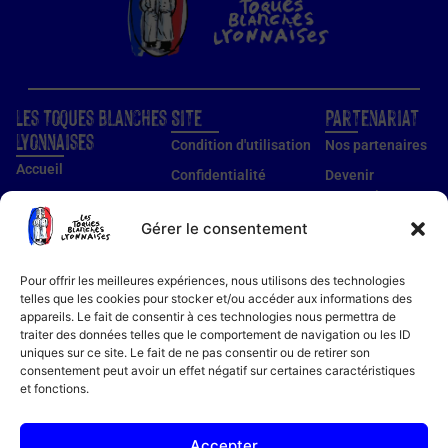
Les Toques Blanches
Site
Partenariat
Lyonnaises
Condition d'utilisation
Nos partenaires
Accueil
Confidentialité
Devenir
partenaire
Nos établissements
Utilisation des cookies
Devenir membre
Gérer le consentement
Guide établissements
Mentions légales
Guide membre
Pour offrir les meilleures expériences, nous utilisons des technologies
Notre histoire
telles que les cookies pour stocker et/ou accéder aux informations des
appareils. Le fait de consentir à ces technologies nous permettra de
Bon cadeau
traiter des données telles que le comportement de navigation ou les ID
Recettes
uniques sur ce site. Le fait de ne pas consentir ou de retirer son
consentement peut avoir un effet négatif sur certaines caractéristiques
Actualités
et fonctions.
Contact
FAQ
Accepter