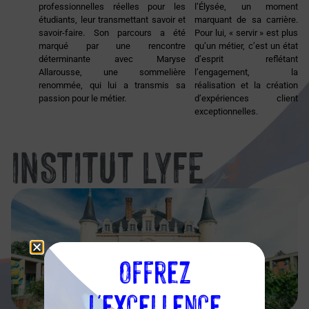
professionnelles réelles pour les
l’Élysée, un moment
étudiants, leur transmettant savoir et
marquant de sa carrière.
savoir-faire. Son parcours a été
Pour lui, « servir » est plus
marqué par une rencontre
qu’un métier, c’est un état
déterminante avec Maryse
d’esprit reflétant
Allarousse, une sommelière
l’engagement, la
renommée, qui lui a transmis sa
réalisation et la création
passion pour le métier.
d’expériences client
exceptionnelles.
INSTITUT LYFE
Offrez
l'excellence