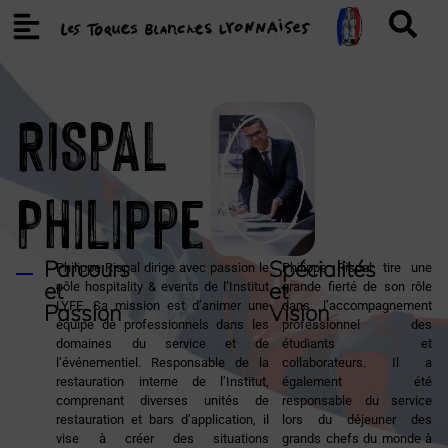
RISPAL
Philippe
Parcours
Spécialités
Philippe Rispal dirige avec passion le
Philippe Rispal tire une
et
et
pôle hospitality & events de l’Institut
grande fierté de son rôle
LYFE. Sa mission est d’animer une
dans l’accompagnement
Passion
Vision
équipe de professionnels dans les
professionnel des
domaines du service et de
étudiants et
l’événementiel. Responsable de la
collaborateurs. Il a
restauration interne de l’Institut,
également été
comprenant diverses unités de
responsable du service
restauration et bars d’application, il
lors du déjeuner des
vise à créer des situations
grands chefs du monde à