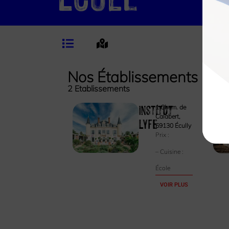
Nos Établissements
2
Etablissements
Institut
1 Chem. de
Calabert,
Lyfe
69130 Écully
Prix :
– Cuisine :
École
VOIR PLUS