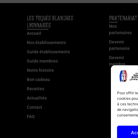
Les Toques Blanches
Partenariat
Lyonnaises
Nos
partenaires
Accueil
Devenir
Nos établissements
partenaire
Guide établissements
Devenir
Guide membres
membre
Notre histoire
Bon cadeau
Recettes
Pour offrir 
Actualités
cookies pour
à ces techn
Contact
de navigatio
consentement
FAQ
Ac