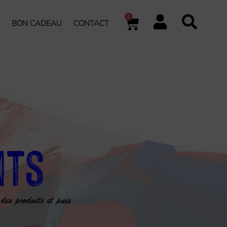
0
BON CADEAU
CONTACT
nts
 des produits et puis