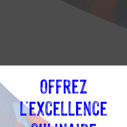
Offrez
ne :
l'excellence