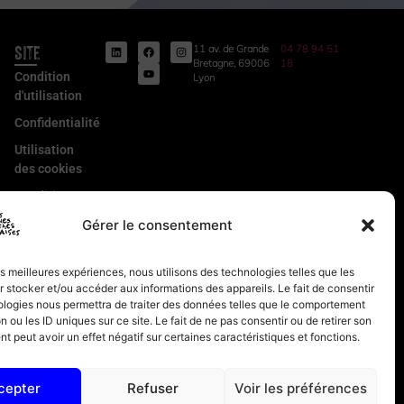
Site
11 av. de Grande
04 78 94 51
Bretagne, 69006
18
Condition
Lyon
d'utilisation
Confidentialité
Utilisation
des cookies
Conditions
Générales
Gérer le consentement
de Vente
Mentions
les meilleures expériences, nous utilisons des technologies telles que les
légales
 stocker et/ou accéder aux informations des appareils. Le fait de consentir
ologies nous permettra de traiter des données telles que le comportement
n ou les ID uniques sur ce site. Le fait de ne pas consentir ou de retirer son
 peut avoir un effet négatif sur certaines caractéristiques et fonctions.
cepter
Refuser
Voir les préférences