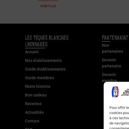
VOIR PLUS
Les Toques Blanches
Partenariat
Lyonnaises
Nos
partenaires
Accueil
Devenir
Nos établissements
partenaire
Guide établissements
Devenir
Guide membres
membre
Notre histoire
Bon cadeau
Recettes
Pour offrir 
Actualités
cookies pour
à ces techn
Contact
de navigatio
consentement