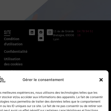
Site
11 av. de Grande
04 78 94 51
Bretagne, 69006
18
Condition
Lyon
d'utilisation
Confidentialité
Utilisation
des cookies
Conditions
Générales
Gérer le consentement
de Vente
Mentions
les meilleures expériences, nous utilisons des technologies telles que les
légales
 stocker et/ou accéder aux informations des appareils. Le fait de consentir
ologies nous permettra de traiter des données telles que le comportement
n ou les ID uniques sur ce site. Le fait de ne pas consentir ou de retirer son
 peut avoir un effet négatif sur certaines caractéristiques et fonctions.