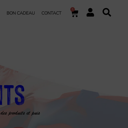
0
BON CADEAU
CONTACT
nts
 des produits et puis