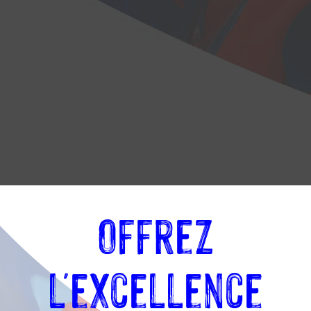
Offrez
l'excellence
e :